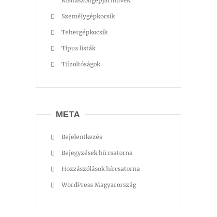
Kishaszongépjárművek
Személygépkocsik
Tehergépkocsik
Típus listák
Tűzoltóságok
META
Bejelentkezés
Bejegyzések hírcsatorna
Hozzászólások hírcsatorna
WordPress Magyarország