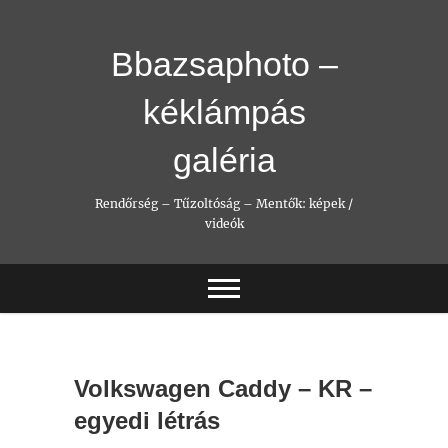
Skip
to
content
Bbazsaphoto –
kéklámpás
galéria
Rendőrség – Tűzoltóság – Mentők: képek /
videók
Volkswagen Caddy – KR –
egyedi létrás