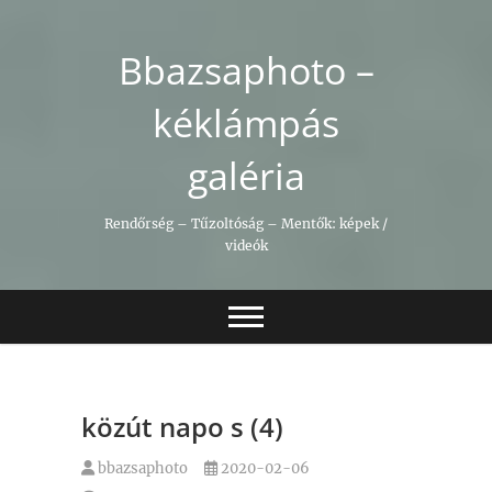
Skip
to
Bbazsaphoto –
content
kéklámpás
galéria
Rendőrség – Tűzoltóság – Mentők: képek /
videók
közút napo s (4)
bbazsaphoto
2020-02-06