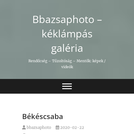
Skip
to
Bbazsaphoto –
content
kéklámpás
galéria
Rendőrség – Tűzoltóság – Mentők: képek /
videók
Békéscsaba
bbazsaphoto
2020-02-22