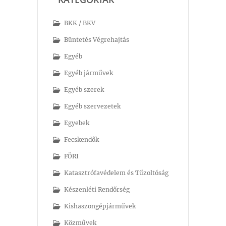
BKK / BKV
Büntetés Végrehajtás
Egyéb
Egyéb járművek
Egyéb szerek
Egyéb szervezetek
Egyebek
Fecskendők
FÖRI
Katasztrófavédelem és Tűzoltóság
Készenléti Rendőrség
Kishaszongépjárművek
Közművek