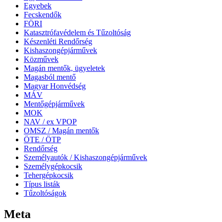
Egyebek
Fecskendők
FÖRI
Katasztrófavédelem és Tűzoltóság
Készenléti Rendőrség
Kishaszongépjárművek
Közművek
Magán mentők, ügyeletek
Magasból mentő
Magyar Honvédség
MÁV
Mentőgépjárművek
MOK
NAV / ex VPOP
OMSZ / Magán mentők
ÖTE / ÖTP
Rendőrség
Személyautók / Kishaszongépjárművek
Személygépkocsik
Tehergépkocsik
Típus listák
Tűzoltóságok
Meta