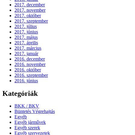
2017. december
2017. november
2017. október
2017. szeptember
2017. július
2017. június
2017. május
2017. április
2017. március
2017. január
2016. december
2016. november
2016. október
2016. szeptember
2016. június
Kategóriák
BKK / BKV
Büntetés Végrehajtás
Egyéb
Egyéb járművek
Egyéb szerek
Egyéb szervezetek