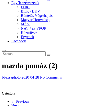
Egyéb szervezetek
FÖRI
BKK / BKV
Büntetés Végrehajtás
Magyar Honvédség
MÁV
NAV / ex VPOP
Közművek
Egyebek
Facebook
mazda pomáz (2)
bbazsaphoto
2020-04-28
No Comments
Category :
← Previous
Next →