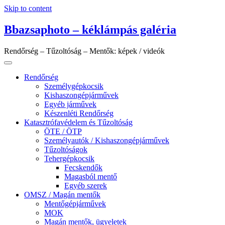
Skip to content
Bbazsaphoto – kéklámpás galéria
Rendőrség – Tűzoltóság – Mentők: képek / videók
Rendőrség
Személygépkocsik
Kishaszongépjárművek
Egyéb járművek
Készenléti Rendőrség
Katasztrófavédelem és Tűzoltóság
ÖTE / ÖTP
Személyautók / Kishaszongépjárművek
Tűzoltóságok
Tehergépkocsik
Fecskendők
Magasból mentő
Egyéb szerek
OMSZ / Magán mentők
Mentőgépjárművek
MOK
Magán mentők, ügyeletek