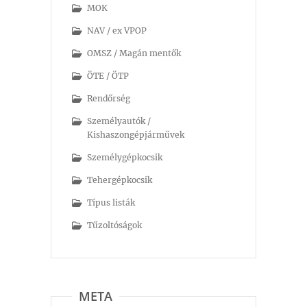
MOK
NAV / ex VPOP
OMSZ / Magán mentők
ÖTE / ÖTP
Rendőrség
Személyautók /
Kishaszongépjárművek
Személygépkocsik
Tehergépkocsik
Típus listák
Tűzoltóságok
META