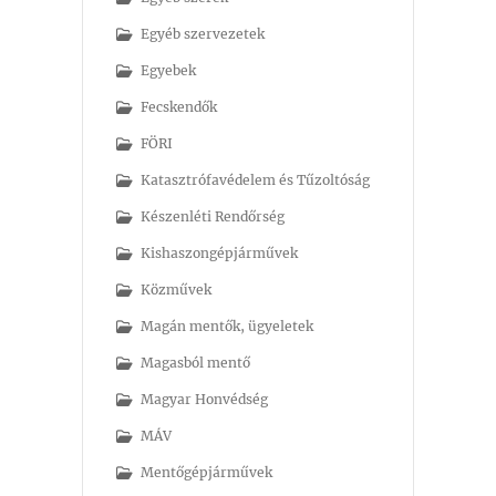
Egyéb szervezetek
Egyebek
Fecskendők
FÖRI
Katasztrófavédelem és Tűzoltóság
Készenléti Rendőrség
Kishaszongépjárművek
Közművek
Magán mentők, ügyeletek
Magasból mentő
Magyar Honvédség
MÁV
Mentőgépjárművek