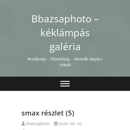
Skip
to
Bbazsaphoto –
content
kéklámpás
galéria
Rendőrség – Tűzoltóság – Mentők: képek /
videók
smax részlet (5)
bbazsaphoto
2020-06-20