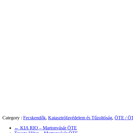
Category :
Fecskendők
,
Katasztrófavédelem és Tűzoltóság
,
ÖTE / Ö
←
KIA RIO – Martonvásár ÖTE