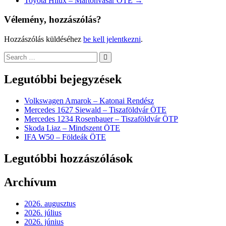
Toyota Hilux – Martonvásár ÖTE
→
Vélemény, hozzászólás?
Hozzászólás küldéséhez
be kell jelentkezni
.
Legutóbbi bejegyzések
Volkswagen Amarok – Katonai Rendész
Mercedes 1627 Siewald – Tiszaföldvár ÖTE
Mercedes 1234 Rosenbauer – Tiszaföldvár ÖTP
Skoda Liaz – Mindszent ÖTE
IFA W50 – Földeák ÖTE
Legutóbbi hozzászólások
Archívum
2026. augusztus
2026. július
2026. június