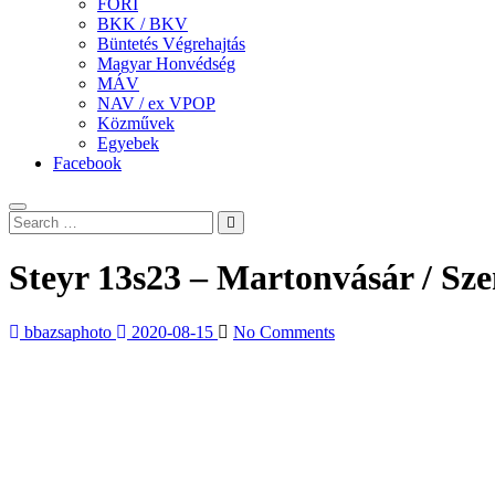
FÖRI
BKK / BKV
Büntetés Végrehajtás
Magyar Honvédség
MÁV
NAV / ex VPOP
Közművek
Egyebek
Facebook
Steyr 13s23 – Martonvásár / S
bbazsaphoto
2020-08-15
No Comments