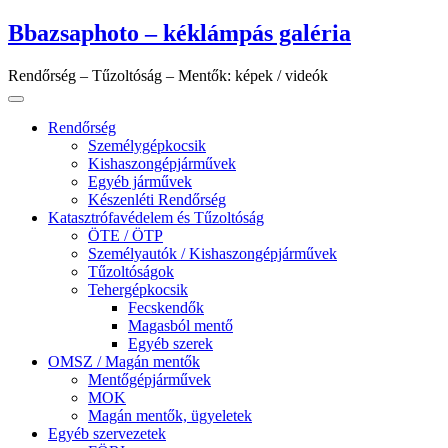
Skip
Bbazsaphoto – kéklámpás galéria
to
content
Rendőrség – Tűzoltóság – Mentők: képek / videók
Rendőrség
Személygépkocsik
Kishaszongépjárművek
Egyéb járművek
Készenléti Rendőrség
Katasztrófavédelem és Tűzoltóság
ÖTE / ÖTP
Személyautók / Kishaszongépjárművek
Tűzoltóságok
Tehergépkocsik
Fecskendők
Magasból mentő
Egyéb szerek
OMSZ / Magán mentők
Mentőgépjárművek
MOK
Magán mentők, ügyeletek
Egyéb szervezetek