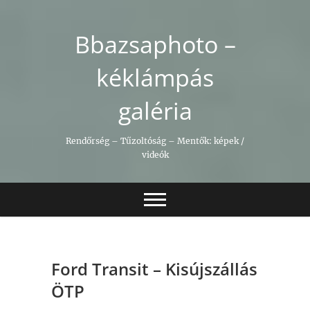
Skip
to
Bbazsaphoto –
content
kéklámpás
galéria
Rendőrség – Tűzoltóság – Mentők: képek /
videók
Ford Transit – Kisújszállás
ÖTP