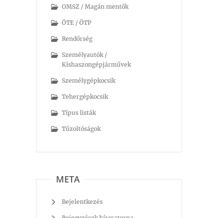
OMSZ / Magán mentők
ÖTE / ÖTP
Rendőrség
Személyautók /
Kishaszongépjárművek
Személygépkocsik
Tehergépkocsik
Típus listák
Tűzoltóságok
META
Bejelentkezés
Bejegyzések hírcsatorna