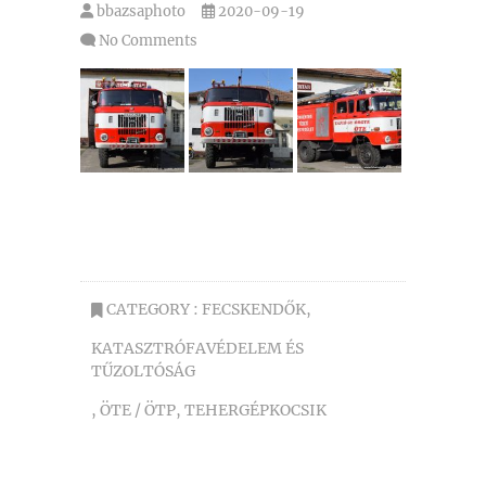
bbazsaphoto
2020-09-19
No Comments
CATEGORY :
FECSKENDŐK
,
KATASZTRÓFAVÉDELEM ÉS
TŰZOLTÓSÁG
,
ÖTE / ÖTP
,
TEHERGÉPKOCSIK