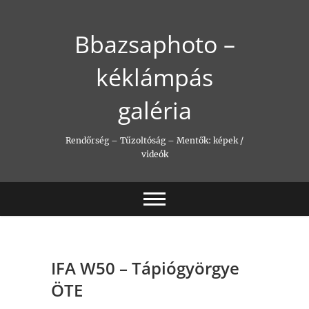
Skip
to
Bbazsaphoto –
content
kéklámpás
galéria
Rendőrség – Tűzoltóság – Mentők: képek /
videók
IFA W50 – Tápiógyörgye
ÖTE