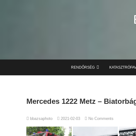
Skip
to
content
RENDŐRSÉG
KATASZTRÓFA
Mercedes 1222 Metz – Biatorbá
bbazsaphoto
2021-02-03
No Comments