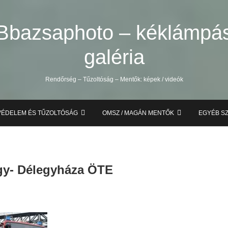
Bbazsaphoto – kéklámpá
galéria
Rendőrség – Tűzoltóság – Mentők: képek / videók
VÉDELEM ÉS TŰZOLTÓSÁG
OMSZ / MAGÁN MENTŐK
EGYÉB S
gy- Délegyháza ÖTE