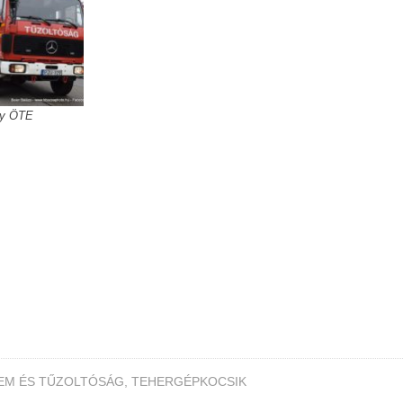
gy ÖTE
EM ÉS TŰZOLTÓSÁG
,
TEHERGÉPKOCSIK