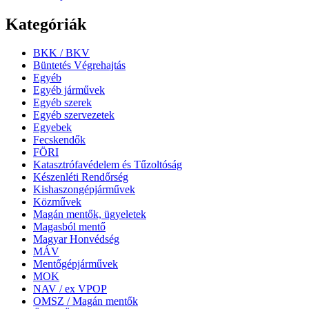
Kategóriák
BKK / BKV
Büntetés Végrehajtás
Egyéb
Egyéb járművek
Egyéb szerek
Egyéb szervezetek
Egyebek
Fecskendők
FÖRI
Katasztrófavédelem és Tűzoltóság
Készenléti Rendőrség
Kishaszongépjárművek
Közművek
Magán mentők, ügyeletek
Magasból mentő
Magyar Honvédség
MÁV
Mentőgépjárművek
MOK
NAV / ex VPOP
OMSZ / Magán mentők