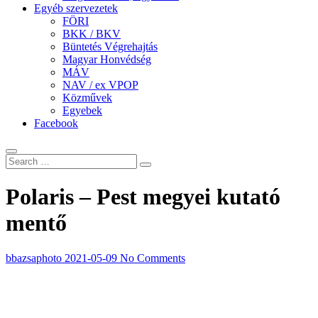
Egyéb szervezetek
FÖRI
BKK / BKV
Büntetés Végrehajtás
Magyar Honvédség
MÁV
NAV / ex VPOP
Közművek
Egyebek
Facebook
Polaris – Pest megyei kutató
mentő
bbazsaphoto
2021-05-09
No Comments