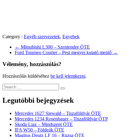
Category :
Egyéb szervezetek
,
Egyebek
←
Mitsubishi L300 – Szentendre ÖTE
Ford Tourneo Courier – Pest megyei kutató mentő
→
Vélemény, hozzászólás?
Hozzászólás küldéséhez
be kell jelentkezni
.
Legutóbbi bejegyzések
Mercedes 1627 Siewald – Tiszaföldvár ÖTE
Mercedes 1234 Rosenbauer – Tiszaföldvár ÖTP
Skoda Liaz – Mindszent ÖTE
IFA W50 – Földeák ÖTE
Magirus Deutz LF 16 – Ruzsa ÖTE