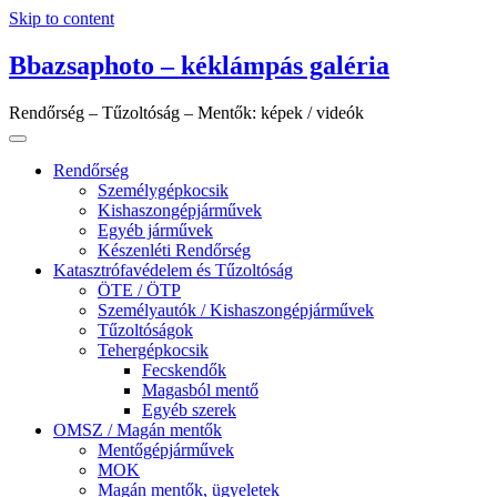
Skip to content
Bbazsaphoto – kéklámpás galéria
Rendőrség – Tűzoltóság – Mentők: képek / videók
Rendőrség
Személygépkocsik
Kishaszongépjárművek
Egyéb járművek
Készenléti Rendőrség
Katasztrófavédelem és Tűzoltóság
ÖTE / ÖTP
Személyautók / Kishaszongépjárművek
Tűzoltóságok
Tehergépkocsik
Fecskendők
Magasból mentő
Egyéb szerek
OMSZ / Magán mentők
Mentőgépjárművek
MOK
Magán mentők, ügyeletek