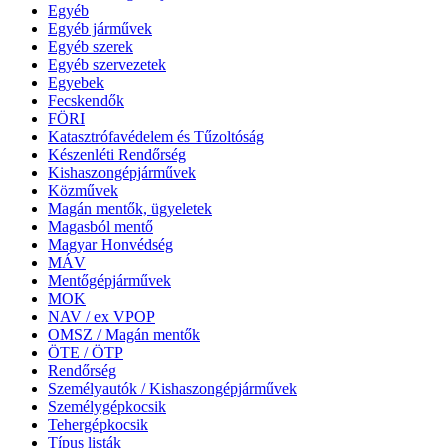
Egyéb
Egyéb járművek
Egyéb szerek
Egyéb szervezetek
Egyebek
Fecskendők
FÖRI
Katasztrófavédelem és Tűzoltóság
Készenléti Rendőrség
Kishaszongépjárművek
Közművek
Magán mentők, ügyeletek
Magasból mentő
Magyar Honvédség
MÁV
Mentőgépjárművek
MOK
NAV / ex VPOP
OMSZ / Magán mentők
ÖTE / ÖTP
Rendőrség
Személyautók / Kishaszongépjárművek
Személygépkocsik
Tehergépkocsik
Típus listák