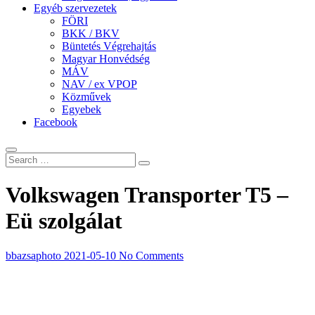
Egyéb szervezetek
FÖRI
BKK / BKV
Büntetés Végrehajtás
Magyar Honvédség
MÁV
NAV / ex VPOP
Közművek
Egyebek
Facebook
Volkswagen Transporter T5 –
Eü szolgálat
bbazsaphoto
2021-05-10
No Comments