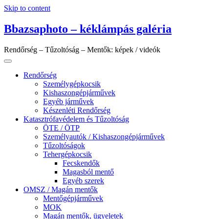
Skip to content
Bbazsaphoto – kéklámpás galéria
Rendőrség – Tűzoltóság – Mentők: képek / videók
Rendőrség
Személygépkocsik
Kishaszongépjárművek
Egyéb járművek
Készenléti Rendőrség
Katasztrófavédelem és Tűzoltóság
ÖTE / ÖTP
Személyautók / Kishaszongépjárművek
Tűzoltóságok
Tehergépkocsik
Fecskendők
Magasból mentő
Egyéb szerek
OMSZ / Magán mentők
Mentőgépjárművek
MOK
Magán mentők, ügyeletek