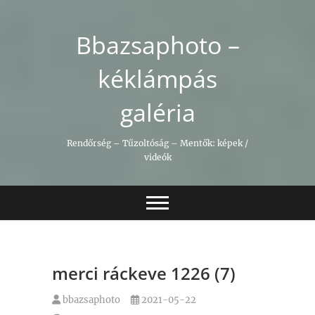
Skip
to
Bbazsaphoto –
content
kéklámpás
galéria
Rendőrség – Tűzoltóság – Mentők: képek /
videók
merci ráckeve 1226 (7)
bbazsaphoto
2021-05-22