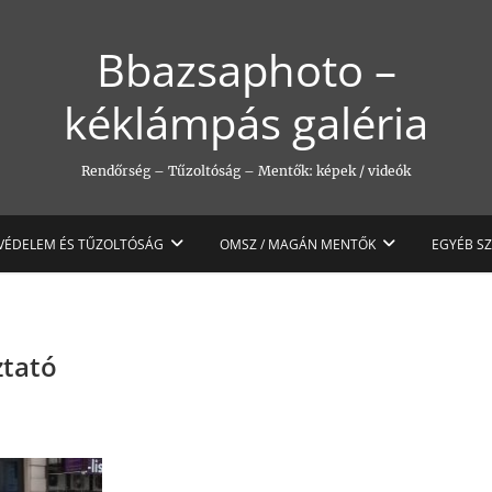
Bbazsaphoto –
kéklámpás galéria
Rendőrség – Tűzoltóság – Mentők: képek / videók
VÉDELEM ÉS TŰZOLTÓSÁG
OMSZ / MAGÁN MENTŐK
EGYÉB S
ztató