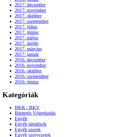
2017. december
2017. november
2017. október
2017. szeptember
2017. július
2017. június
2017. május
2017. április
2017. március
2017. január
2016. december
2016. november
2016. október
2016. szeptember
2016. június
Kategóriák
BKK / BKV
Büntetés Végrehajtás
Egyéb
Egyéb járművek
Egyéb szerek
Egyéb szervezetek