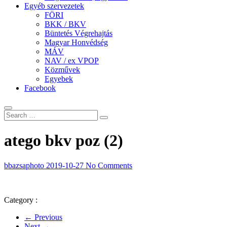
Egyéb szervezetek
FÖRI
BKK / BKV
Büntetés Végrehajtás
Magyar Honvédség
MÁV
NAV / ex VPOP
Közművek
Egyebek
Facebook
atego bkv poz (2)
bbazsaphoto
2019-10-27
No Comments
Category :
← Previous
Next →