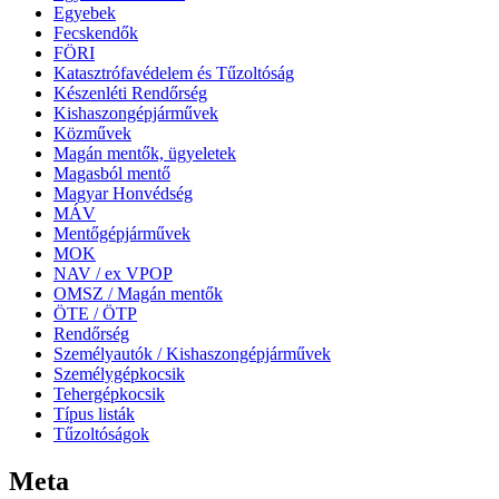
Egyebek
Fecskendők
FÖRI
Katasztrófavédelem és Tűzoltóság
Készenléti Rendőrség
Kishaszongépjárművek
Közművek
Magán mentők, ügyeletek
Magasból mentő
Magyar Honvédség
MÁV
Mentőgépjárművek
MOK
NAV / ex VPOP
OMSZ / Magán mentők
ÖTE / ÖTP
Rendőrség
Személyautók / Kishaszongépjárművek
Személygépkocsik
Tehergépkocsik
Típus listák
Tűzoltóságok
Meta