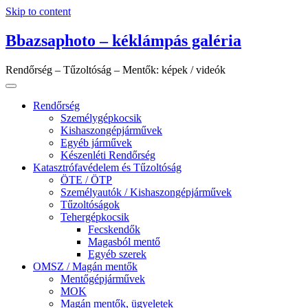
Skip to content
Bbazsaphoto – kéklámpás galéria
Rendőrség – Tűzoltóság – Mentők: képek / videók
Rendőrség
Személygépkocsik
Kishaszongépjárművek
Egyéb járművek
Készenléti Rendőrség
Katasztrófavédelem és Tűzoltóság
ÖTE / ÖTP
Személyautók / Kishaszongépjárművek
Tűzoltóságok
Tehergépkocsik
Fecskendők
Magasból mentő
Egyéb szerek
OMSZ / Magán mentők
Mentőgépjárművek
MOK
Magán mentők, ügyeletek