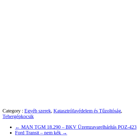
Category :
Egyéb szerek
,
Katasztrófavédelem és Tűzoltóság
,
Tehergépkocsik
←
MAN TGM 18.290 – BKV Üzemzavarelhárítás POZ-423
Ford Transit – nem kék
→