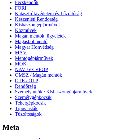
Fecskendők
FÖRI
Katasztrófavédelem és Tűzoltóság
Készenléti Rendőrség
Kishaszongépjárművek
Közművek
Magán mentők, ügyeletek
Magasból mentő
Magyar Honvédség
MÁV
Mentőgépjárművek
MOK
NAV / ex VPOP
OMSZ / Magán mentők
ÖTE / ÖTP
Rendőrség
Személyautók / Kishaszongépjárművek
Személygépkocsik
Tehergépkocsik
Típus listák
Tűzoltóságok
Meta