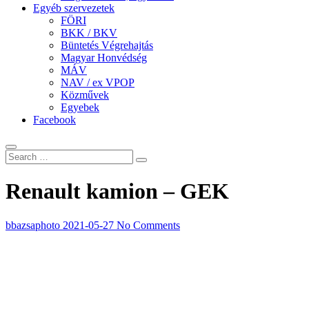
Egyéb szervezetek
FÖRI
BKK / BKV
Büntetés Végrehajtás
Magyar Honvédség
MÁV
NAV / ex VPOP
Közművek
Egyebek
Facebook
Renault kamion – GEK
bbazsaphoto
2021-05-27
No Comments