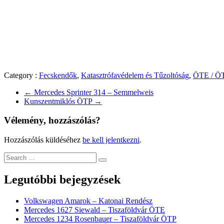
Category :
Fecskendők
,
Katasztrófavédelem és Tűzoltóság
,
ÖTE / Ö
←
Mercedes Sprinter 314 – Semmelweis
Kunszentmiklós ÖTP
→
Vélemény, hozzászólás?
Hozzászólás küldéséhez
be kell jelentkezni
.
Legutóbbi bejegyzések
Volkswagen Amarok – Katonai Rendész
Mercedes 1627 Siewald – Tiszaföldvár ÖTE
Mercedes 1234 Rosenbauer – Tiszaföldvár ÖTP