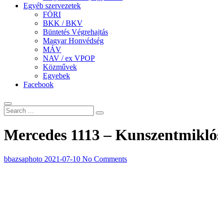
Egyéb szervezetek
FÖRI
BKK / BKV
Büntetés Végrehajtás
Magyar Honvédség
MÁV
NAV / ex VPOP
Közművek
Egyebek
Facebook
Mercedes 1113 – Kunszentmikl
bbazsaphoto
2021-07-10
No Comments