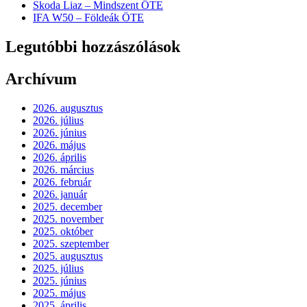
Skoda Liaz – Mindszent ÖTE
IFA W50 – Földeák ÖTE
Legutóbbi hozzászólások
Archívum
2026. augusztus
2026. július
2026. június
2026. május
2026. április
2026. március
2026. február
2026. január
2025. december
2025. november
2025. október
2025. szeptember
2025. augusztus
2025. július
2025. június
2025. május
2025. április