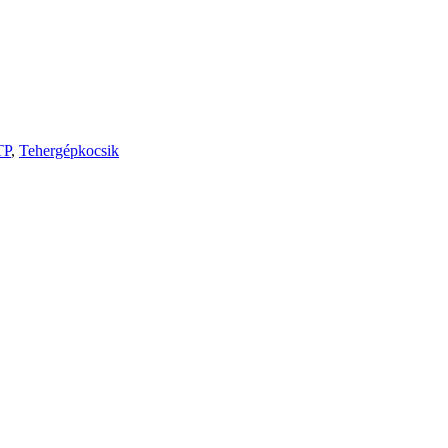
TP
,
Tehergépkocsik