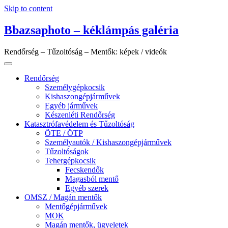
Skip to content
Bbazsaphoto – kéklámpás galéria
Rendőrség – Tűzoltóság – Mentők: képek / videók
Rendőrség
Személygépkocsik
Kishaszongépjárművek
Egyéb járművek
Készenléti Rendőrség
Katasztrófavédelem és Tűzoltóság
ÖTE / ÖTP
Személyautók / Kishaszongépjárművek
Tűzoltóságok
Tehergépkocsik
Fecskendők
Magasból mentő
Egyéb szerek
OMSZ / Magán mentők
Mentőgépjárművek
MOK
Magán mentők, ügyeletek