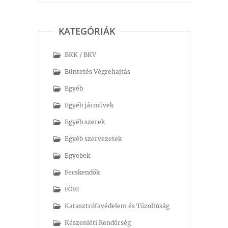
KATEGÓRIÁK
BKK / BKV
Büntetés Végrehajtás
Egyéb
Egyéb járművek
Egyéb szerek
Egyéb szervezetek
Egyebek
Fecskendők
FÖRI
Katasztrófavédelem és Tűzoltóság
Készenléti Rendőrség