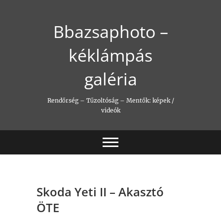
Skip
to
Bbazsaphoto –
content
kéklámpás
galéria
Rendőrség – Tűzoltóság – Mentők: képek /
videók
Skoda Yeti II – Akasztó
ÖTE