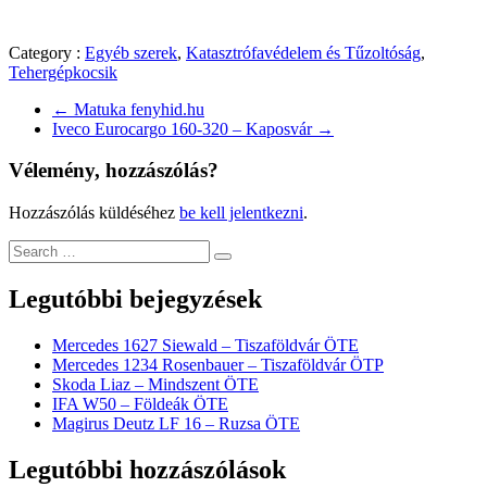
Category :
Egyéb szerek
,
Katasztrófavédelem és Tűzoltóság
,
Tehergépkocsik
←
Matuka fenyhid.hu
Iveco Eurocargo 160-320 – Kaposvár
→
Vélemény, hozzászólás?
Hozzászólás küldéséhez
be kell jelentkezni
.
Legutóbbi bejegyzések
Mercedes 1627 Siewald – Tiszaföldvár ÖTE
Mercedes 1234 Rosenbauer – Tiszaföldvár ÖTP
Skoda Liaz – Mindszent ÖTE
IFA W50 – Földeák ÖTE
Magirus Deutz LF 16 – Ruzsa ÖTE
Legutóbbi hozzászólások