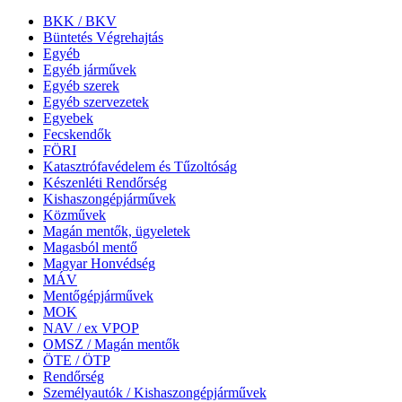
BKK / BKV
Büntetés Végrehajtás
Egyéb
Egyéb járművek
Egyéb szerek
Egyéb szervezetek
Egyebek
Fecskendők
FÖRI
Katasztrófavédelem és Tűzoltóság
Készenléti Rendőrség
Kishaszongépjárművek
Közművek
Magán mentők, ügyeletek
Magasból mentő
Magyar Honvédség
MÁV
Mentőgépjárművek
MOK
NAV / ex VPOP
OMSZ / Magán mentők
ÖTE / ÖTP
Rendőrség
Személyautók / Kishaszongépjárművek