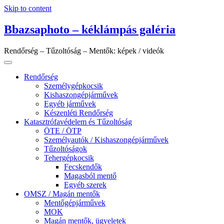
Skip to content
Bbazsaphoto – kéklámpás galéria
Rendőrség – Tűzoltóság – Mentők: képek / videók
Rendőrség
Személygépkocsik
Kishaszongépjárművek
Egyéb járművek
Készenléti Rendőrség
Katasztrófavédelem és Tűzoltóság
ÖTE / ÖTP
Személyautók / Kishaszongépjárművek
Tűzoltóságok
Tehergépkocsik
Fecskendők
Magasból mentő
Egyéb szerek
OMSZ / Magán mentők
Mentőgépjárművek
MOK
Magán mentők, ügyeletek