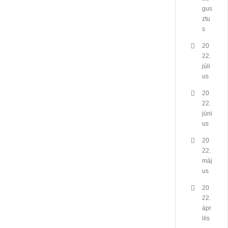
gus
ztu
s
20
22.
júli
us
20
22.
júni
us
20
22.
máj
us
20
22.
ápr
ilis