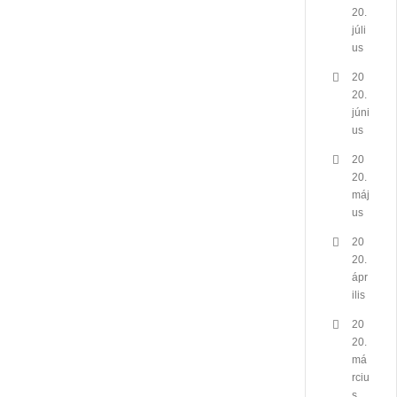
20.
júli
us
20
20.
júni
us
20
20.
máj
us
20
20.
ápr
ilis
20
20.
má
rciu
s