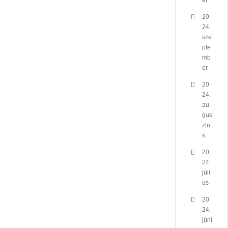
er
20
24.
sze
pte
mb
er
20
24.
au
gus
ztu
s
20
24.
júli
us
20
24.
júni