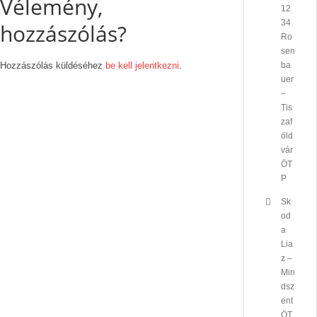
Vélemény,
12
34
hozzászólás?
Ro
sen
Hozzászólás küldéséhez
be kell jelentkezni
.
ba
uer
–
Tis
zaf
öld
vár
ÖT
P
Sk
od
a
Lia
z –
Min
dsz
ent
ÖT