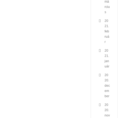
má
rciu
s
20
21.
feb
ruá
r
20
21.
jan
uár
20
20.
dec
em
ber
20
20.
nov