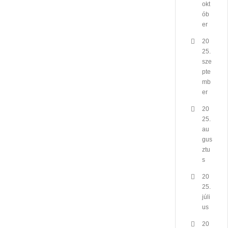
okt
ób
er
20
25.
sze
pte
mb
er
20
25.
au
gus
ztu
s
20
25.
júli
us
20