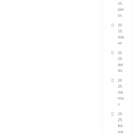
25.
júni
us
20
25.
máj
us
20
25.
ápr
ilis
20
25.
má
rciu
s
20
25.
feb
ruá