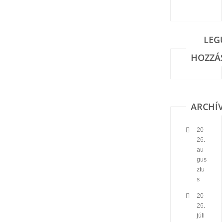
LEG
HOZZÁ
ARCHÍ
20
26.
au
gus
ztu
s
20
26.
júli