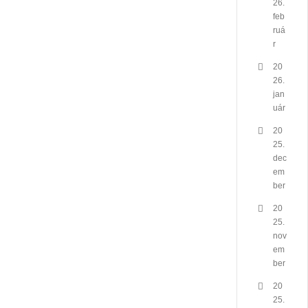
26.
feb
ruá
r
20
26.
jan
uár
20
25.
dec
em
ber
20
25.
nov
em
ber
20
25.