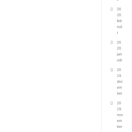
20
20.
feb
ruá
r
20
20.
jan
uár
20
19.
dec
em
ber
20
19.
nov
em
ber