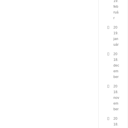
19.
feb
ruá
r
20
19.
jan
uár
20
18.
dec
em
ber
20
18.
nov
em
ber
20
18.