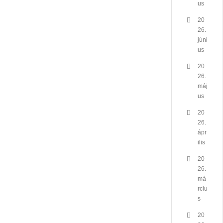
us
20
26.
júni
us
20
26.
máj
us
20
26.
ápr
ilis
20
26.
má
rciu
s
20