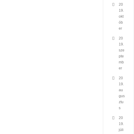
20
19.
okt
ób
er
20
19.
sze
pte
mb
er
20
19.
au
gus
ztu
s
20
19.
júli