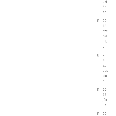
okt
ób
er
20
18.
sze
pte
mb
er
20
18.
au
gus
ztu
s
20
18.
júli
us
20