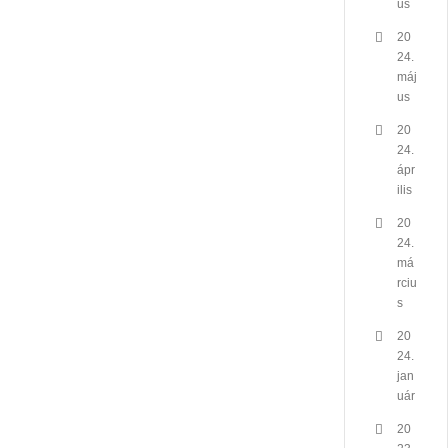
us
20
24.
máj
us
20
24.
ápr
ilis
20
24.
má
rciu
s
20
24.
jan
uár
20