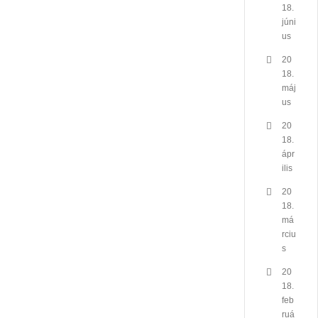
18.
júni
us
20
18.
máj
us
20
18.
ápr
ilis
20
18.
má
rciu
s
20
18.
feb
ruá