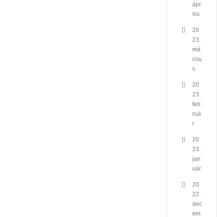
ápr
ilis
20
23.
má
rciu
s
20
23.
feb
ruá
r
20
23.
jan
uár
20
22.
dec
em