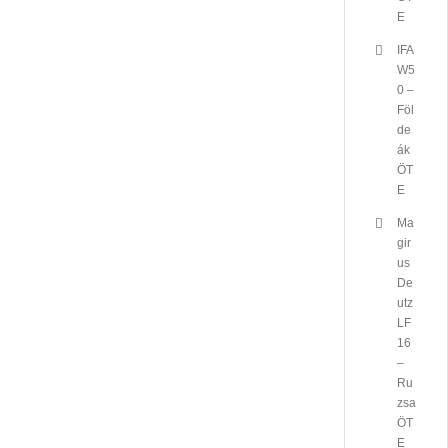
E
IFA
W5
0 –
Föl
de
ák
ÖT
E
Ma
gir
us
De
utz
LF
16
–
Ru
zsa
ÖT
E