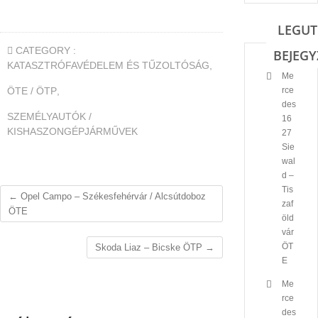
LEGUT
CATEGORY :
BEJEGY
KATASZTRÓFAVÉDELEM ÉS TŰZOLTÓSÁG
,
Me
ÖTE / ÖTP
,
rce
des
SZEMÉLYAUTÓK /
16
KISHASZONGÉPJÁRMŰVEK
27
Sie
wal
d –
Tis
←
Opel Campo – Székesfehérvár / Alcsútdoboz
zaf
ÖTE
öld
vár
ÖT
Skoda Liaz – Bicske ÖTP
→
E
Me
rce
des