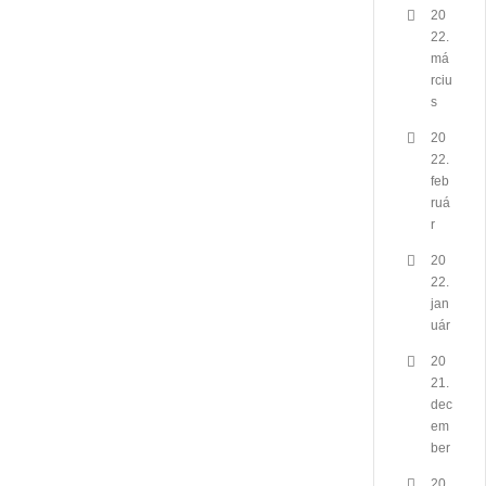
20
22.
má
rciu
s
20
22.
feb
ruá
r
20
22.
jan
uár
20
21.
dec
em
ber
20