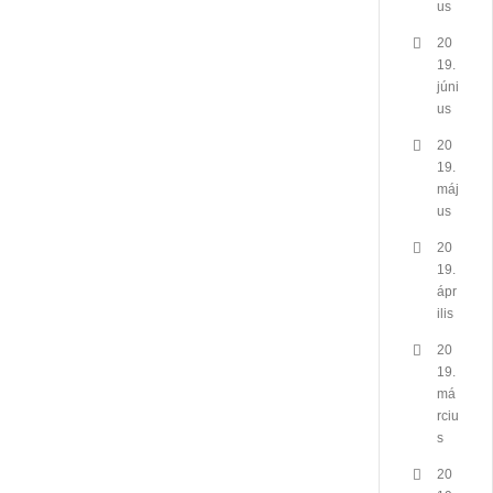
us
20
19.
júni
us
20
19.
máj
us
20
19.
ápr
ilis
20
19.
má
rciu
s
20