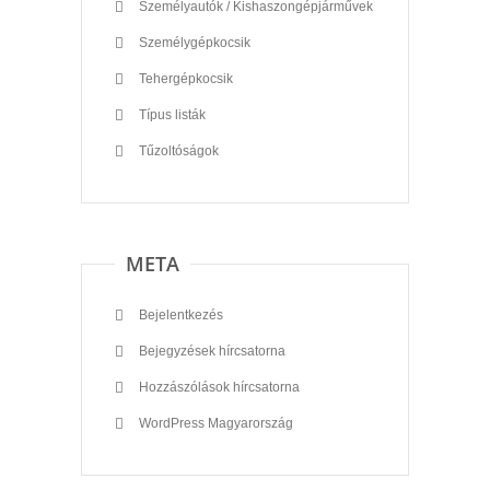
Személyautók / Kishaszongépjárművek
Személygépkocsik
Tehergépkocsik
Típus listák
Tűzoltóságok
META
Bejelentkezés
Bejegyzések hírcsatorna
Hozzászólások hírcsatorna
WordPress Magyarország