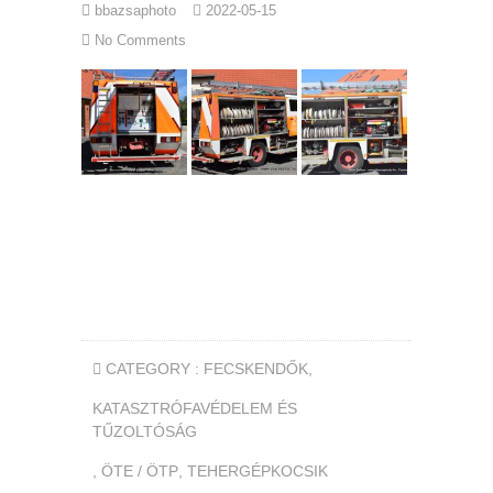
bbazsaphoto
2022-05-15
No Comments
CATEGORY :
FECSKENDŐK
,
KATASZTRÓFAVÉDELEM ÉS
TŰZOLTÓSÁG
,
ÖTE / ÖTP
,
TEHERGÉPKOCSIK