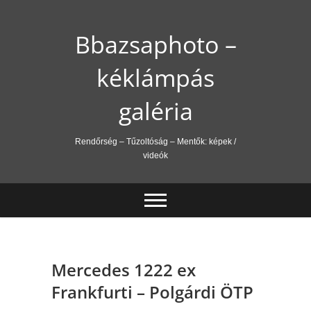
Skip
to
Bbazsaphoto –
content
kéklámpás
galéria
Rendőrség – Tűzoltóság – Mentők: képek /
videók
Mercedes 1222 ex
Frankfurti – Polgárdi ÖTP