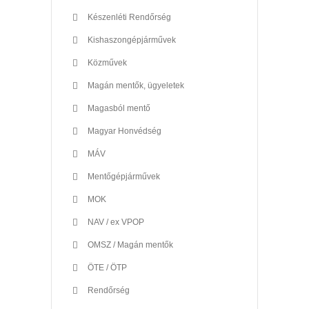
Készenléti Rendőrség
Kishaszongépjárművek
Közművek
Magán mentők, ügyeletek
Magasból mentő
Magyar Honvédség
MÁV
Mentőgépjárművek
MOK
NAV / ex VPOP
OMSZ / Magán mentők
ÖTE / ÖTP
Rendőrség