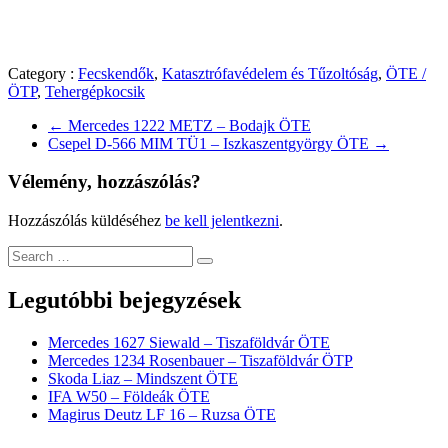
Category :
Fecskendők
,
Katasztrófavédelem és Tűzoltóság
,
ÖTE /
ÖTP
,
Tehergépkocsik
←
Mercedes 1222 METZ – Bodajk ÖTE
Csepel D-566 MIM TÜ1 – Iszkaszentgyörgy ÖTE
→
Vélemény, hozzászólás?
Hozzászólás küldéséhez
be kell jelentkezni
.
Legutóbbi bejegyzések
Mercedes 1627 Siewald – Tiszaföldvár ÖTE
Mercedes 1234 Rosenbauer – Tiszaföldvár ÖTP
Skoda Liaz – Mindszent ÖTE
IFA W50 – Földeák ÖTE
Magirus Deutz LF 16 – Ruzsa ÖTE