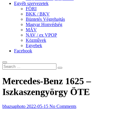
Egyéb szervezetek
FÖRI
BKK / BKV
Büntetés Végrehajtás
Magyar Honvédség
MÁV
NAV / ex VPOP
Közművek
Egyebek
Facebook
Mercedes-Benz 1625 –
Iszkaszengyörgy ÖTE
bbazsaphoto
2022-05-15
No Comments