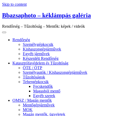
Skip to content
Bbazsaphoto – kéklámpás galéria
Rendőrség – Tűzoltóság – Mentők: képek / videók
Rendőrség
Személygépkocsik
Kishaszongépjárművek
Egyéb járművek
Készenléti Rendőrség
Katasztrófavédelem és Tűzoltóság
ÖTE / ÖTP
Személyautók / Kishaszongépjárművek
Tűzoltóságok
Tehergépkocsik
Fecskendők
Magasból mentő
Egyéb szerek
OMSZ / Magán mentők
Mentőgépjárművek
MOK
Magán mentők, ügyeletek