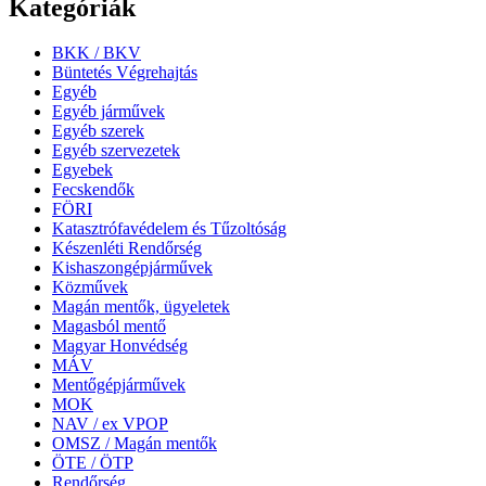
Kategóriák
BKK / BKV
Büntetés Végrehajtás
Egyéb
Egyéb járművek
Egyéb szerek
Egyéb szervezetek
Egyebek
Fecskendők
FÖRI
Katasztrófavédelem és Tűzoltóság
Készenléti Rendőrség
Kishaszongépjárművek
Közművek
Magán mentők, ügyeletek
Magasból mentő
Magyar Honvédség
MÁV
Mentőgépjárművek
MOK
NAV / ex VPOP
OMSZ / Magán mentők
ÖTE / ÖTP
Rendőrség