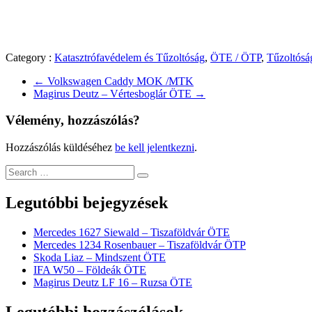
Category :
Katasztrófavédelem és Tűzoltóság
,
ÖTE / ÖTP
,
Tűzoltósá
←
Volkswagen Caddy MOK /MTK
Magirus Deutz – Vértesboglár ÖTE
→
Vélemény, hozzászólás?
Hozzászólás küldéséhez
be kell jelentkezni
.
Legutóbbi bejegyzések
Mercedes 1627 Siewald – Tiszaföldvár ÖTE
Mercedes 1234 Rosenbauer – Tiszaföldvár ÖTP
Skoda Liaz – Mindszent ÖTE
IFA W50 – Földeák ÖTE
Magirus Deutz LF 16 – Ruzsa ÖTE
Legutóbbi hozzászólások