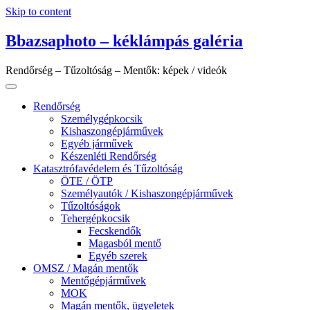
Skip to content
Bbazsaphoto – kéklámpás galéria
Rendőrség – Tűzoltóság – Mentők: képek / videók
Rendőrség
Személygépkocsik
Kishaszongépjárművek
Egyéb járművek
Készenléti Rendőrség
Katasztrófavédelem és Tűzoltóság
ÖTE / ÖTP
Személyautók / Kishaszongépjárművek
Tűzoltóságok
Tehergépkocsik
Fecskendők
Magasból mentő
Egyéb szerek
OMSZ / Magán mentők
Mentőgépjárművek
MOK
Magán mentők, ügyeletek