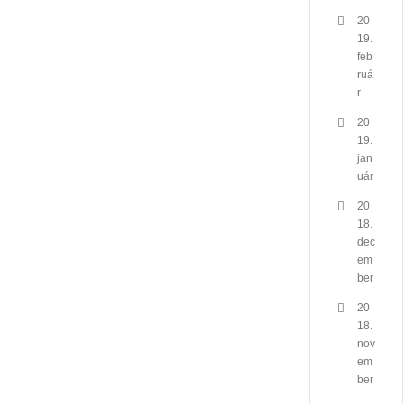
20
19.
feb
ruá
r
20
19.
jan
uár
20
18.
dec
em
ber
20
18.
nov
em
ber