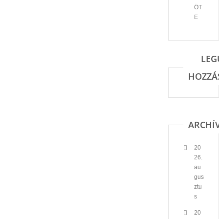
ÖT
E
LEG
HOZZÁ
ARCHÍ
20
26.
au
gus
ztu
s
20