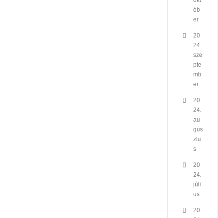
okt
ób
er
20
24.
sze
pte
mb
er
20
24.
au
gus
ztu
s
20
24.
júli
us
20