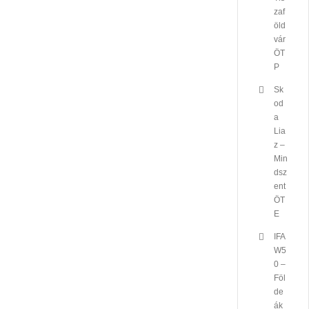
zaf
öld
vár
ÖT
P
Sk
od
a
Lia
z –
Min
dsz
ent
ÖT
E
IFA
W5
0 –
Föl
de
ák