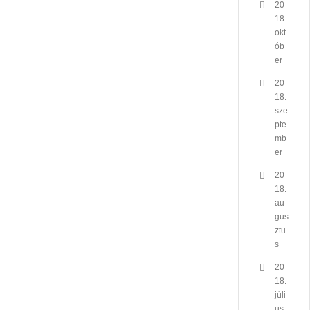
20
18.
okt
ób
er
20
18.
sze
pte
mb
er
20
18.
au
gus
ztu
s
20
18.
júli
us