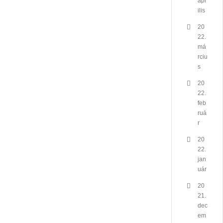
ápr
ilis
20
22.
má
rciu
s
20
22.
feb
ruá
r
20
22.
jan
uár
20
21.
dec
em