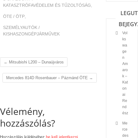
KATASZTRÓFAVÉDELEM ÉS TŰZOLTÓSÁG
,
LEGUT
ÖTE / ÖTP
,
BEJEGY
SZEMÉLYAUTÓK /
Vol
KISHASZONGÉPJÁRMŰVEK
ks
wa
ge
n
←
Mitsubishi L200 – Dunaújváros
Am
aro
k –
Mercedes 814D Rosenbauer – Pázmánd ÖTE
→
Kat
on
ai
Re
nd
Vélemény,
ész
hozzászólás?
Me
rce
des
Hozzászólás küldéséhez
be kell jelentkezni
.