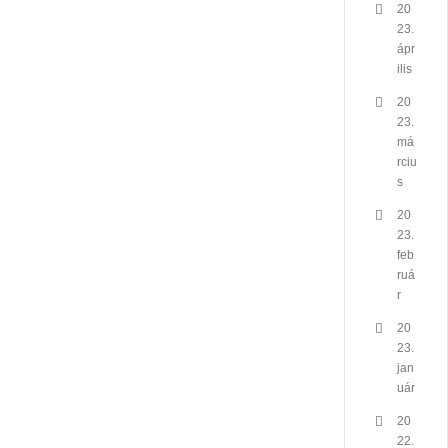
20
23.
ápr
ilis
20
23.
má
rciu
s
20
23.
feb
ruá
r
20
23.
jan
uár
20
22.