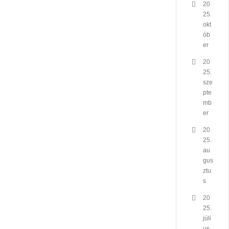
20
25.
okt
ób
er
20
25.
sze
pte
mb
er
20
25.
au
gus
ztu
s
20
25.
júli
us