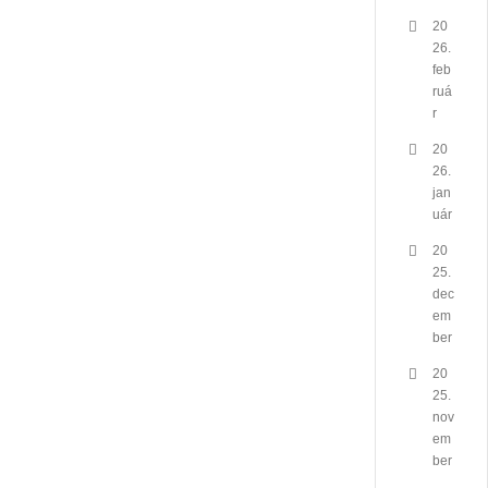
20
26.
feb
ruá
r
20
26.
jan
uár
20
25.
dec
em
ber
20
25.
nov
em
ber