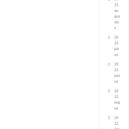
22.
au
gus
ztu
s
20
22.
júli
us
20
22.
júni
us
20
22.
máj
us
20
22.