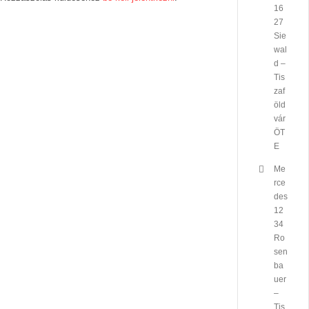
16
27
Sie
wal
d –
Tis
zaf
öld
vár
ÖT
E
Me
rce
des
12
34
Ro
sen
ba
uer
–
Tis