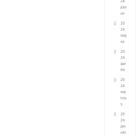
24.
júni
us
20
24.
máj
us
20
24.
ápr
ilis
20
24.
má
rciu
s
20
24.
jan
uár