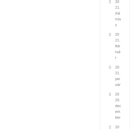
20
21.
má
rciu
s
20
21.
feb
ruá
r
20
21.
jan
uár
20
20.
dec
em
ber
20