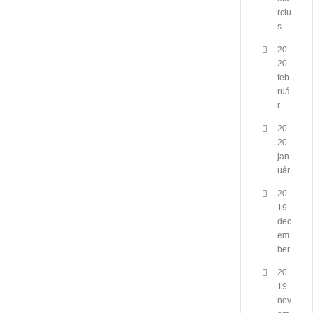
rciu
s
20
20.
feb
ruá
r
20
20.
jan
uár
20
19.
dec
em
ber
20
19.
nov