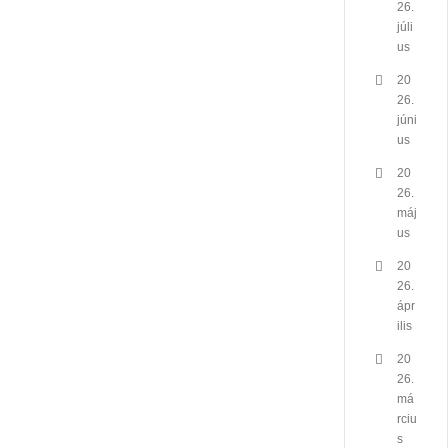
26.
júli
us
20
26.
júni
us
20
26.
máj
us
20
26.
ápr
ilis
20
26.
má
rciu
s