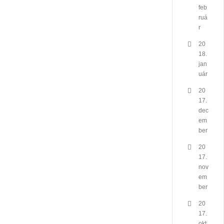
feb
ruá
r
20
18.
jan
uár
20
17.
dec
em
ber
20
17.
nov
em
ber
20
17.
okt