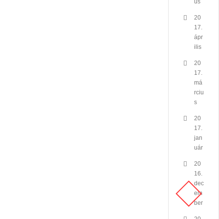
us
20
17.
ápr
ilis
20
17.
má
rciu
s
20
17.
jan
uár
20
16.
dec
em
ber