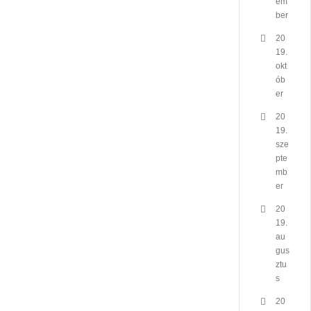
em
ber
20
19.
okt
ób
er
20
19.
sze
pte
mb
er
20
19.
au
gus
ztu
s
20