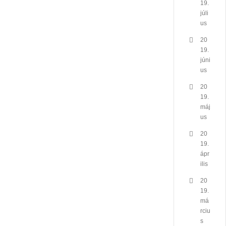
19.
júli
us
20
19.
júni
us
20
19.
máj
us
20
19.
ápr
ilis
20
19.
má
rciu
s