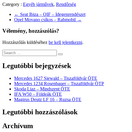
Category :
Egyéb járművek
,
Rendőrség
←
Seat Ibiza – OIF – Idegenrendészet
Opel Movano csíkos – Rabmobil
→
Vélemény, hozzászólás?
Hozzászólás küldéséhez
be kell jelentkezni
.
Legutóbbi bejegyzések
Mercedes 1627 Siewald – Tiszaföldvár ÖTE
Mercedes 1234 Rosenbauer – Tiszaföldvár ÖTP
Skoda Liaz – Mindszent ÖTE
IFA W50 – Földeák ÖTE
Magirus Deutz LF 16 – Ruzsa ÖTE
Legutóbbi hozzászólások
Archívum