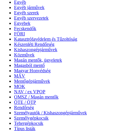
Egyéb
Egyéb járművek
Egyéb szerek
Egyéb szervezetek
Egyebek
Fecskendők
FÖRI
Katasztrófavédelem és Tűzoltóság
Készenléti Rendőrség
Kishaszongépjárművek
Közművek
Magán mentők, ügyeletek
Magasból mentő
Magyar Honvédség
MÁV
Mentőgépjárművek
MOK
NAV / ex VPOP
OMSZ / Magán mentők
ÖTE / ÖTP
Rendőrség
Személyautók / Kishaszongépjárművek
Személygépkocsik
Tehergépkocsik
Típus listák