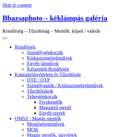
Skip to content
Bbazsaphoto – kéklámpás galéria
Rendőrség – Tűzoltóság – Mentők: képek / videók
Rendőrség
Személygépkocsik
Kishaszongépjárművek
Egyéb járművek
Készenléti Rendőrség
Katasztrófavédelem és Tűzoltóság
ÖTE / ÖTP
Személyautók / Kishaszongépjárművek
Tűzoltóságok
Tehergépkocsik
Fecskendők
Magasból mentő
Egyéb szerek
OMSZ / Magán mentők
Mentőgépjárművek
MOK
Magán mentők, ügyeletek