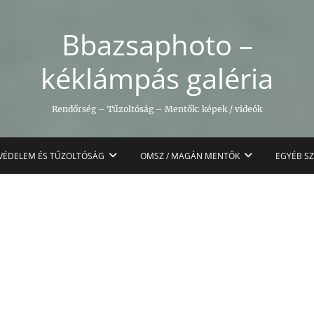
Bbazsaphoto –
kéklámpás galéria
Rendőrség – Tűzoltóság – Mentők: képek / videók
VÉDELEM ÉS TŰZOLTÓSÁG
OMSZ / MAGÁN MENTŐK
EGYÉB S