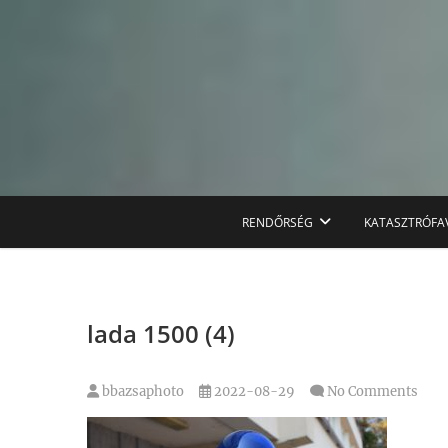
Skip
to
content
RENDŐRSÉG
KATASZTRÓFA
lada 1500 (4)
bbazsaphoto
2022-08-29
No Comments