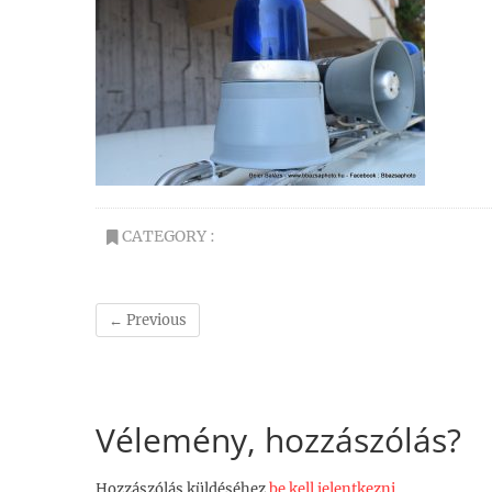
CATEGORY :
← Previous
Vélemény, hozzászólás?
Hozzászólás küldéséhez
be kell jelentkezni
.