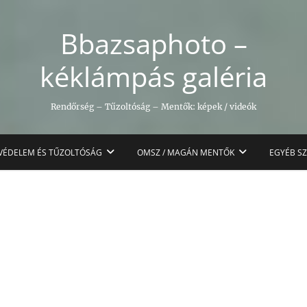
Bbazsaphoto –
kéklámpás galéria
Rendőrség – Tűzoltóság – Mentők: képek / videók
VÉDELEM ÉS TŰZOLTÓSÁG
OMSZ / MAGÁN MENTŐK
EGYÉB S