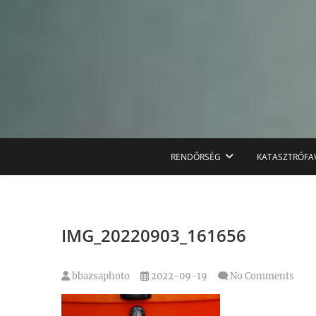
Skip
to
content
RENDŐRSÉG
KATASZTRÓFA
IMG_20220903_161656
bbazsaphoto
2022-09-19
No Comments