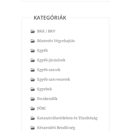
KATEGÓRIÁK
BKK / BKV
Büntetés Végrehajtás
Egyéb
Egyéb járművek
Egyéb szerek
Egyéb szervezetek
Egyebek
Fecskendők
FÖRI
Katasztrófavédelem és Tűzoltóság
Készenléti Rendőrség