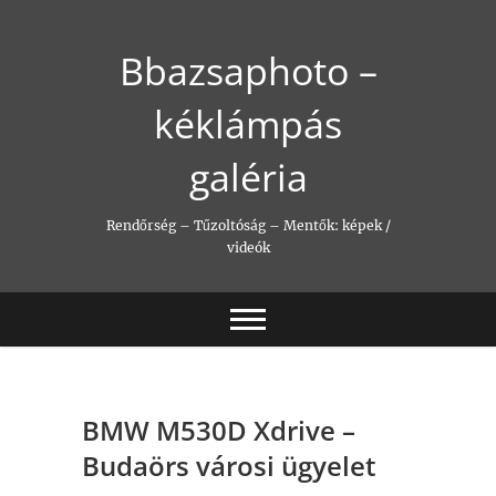
Skip
to
Bbazsaphoto –
content
kéklámpás
galéria
Rendőrség – Tűzoltóság – Mentők: képek /
videók
BMW M530D Xdrive –
Budaörs városi ügyelet