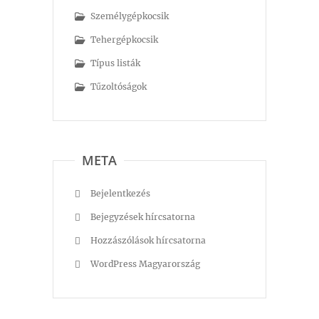
Személygépkocsik
Tehergépkocsik
Típus listák
Tűzoltóságok
META
Bejelentkezés
Bejegyzések hírcsatorna
Hozzászólások hírcsatorna
WordPress Magyarország