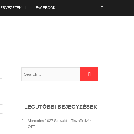
ZERVEZETEK
FACEBOOK
LEGUTÓBBI BEJEGYZÉSEK
Mercedes 1627 Siewald – Tiszaföldvár
ÖTE