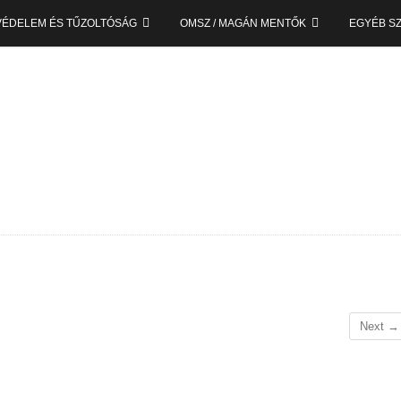
VÉDELEM ÉS TŰZOLTÓSÁG
OMSZ / MAGÁN MENTŐK
EGYÉB S
Next →