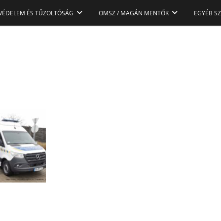
VÉDELEM ÉS TŰZOLTÓSÁG
OMSZ / MAGÁN MENTŐK
EGYÉB S