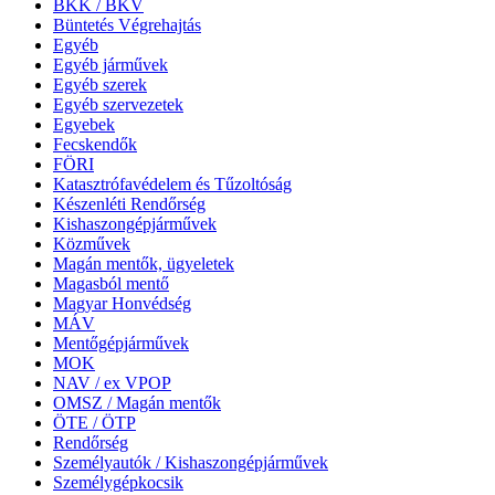
BKK / BKV
Büntetés Végrehajtás
Egyéb
Egyéb járművek
Egyéb szerek
Egyéb szervezetek
Egyebek
Fecskendők
FÖRI
Katasztrófavédelem és Tűzoltóság
Készenléti Rendőrség
Kishaszongépjárművek
Közművek
Magán mentők, ügyeletek
Magasból mentő
Magyar Honvédség
MÁV
Mentőgépjárművek
MOK
NAV / ex VPOP
OMSZ / Magán mentők
ÖTE / ÖTP
Rendőrség
Személyautók / Kishaszongépjárművek
Személygépkocsik