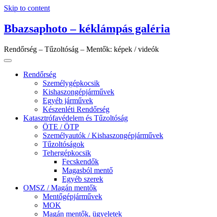
Skip to content
Bbazsaphoto – kéklámpás galéria
Rendőrség – Tűzoltóság – Mentők: képek / videók
Rendőrség
Személygépkocsik
Kishaszongépjárművek
Egyéb járművek
Készenléti Rendőrség
Katasztrófavédelem és Tűzoltóság
ÖTE / ÖTP
Személyautók / Kishaszongépjárművek
Tűzoltóságok
Tehergépkocsik
Fecskendők
Magasból mentő
Egyéb szerek
OMSZ / Magán mentők
Mentőgépjárművek
MOK
Magán mentők, ügyeletek