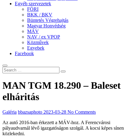
Egyéb szervezetek
FÖRI
BKK / BKV
Büntetés Végrehajtás
Magyar Honvédség
MÁV
NAV / ex VPOP
Közművek
Egyebek
Facebook
MAN TGM 18.290 – Baleset
elháritás
Galéria
bbazsaphoto
2023-03-28
No Comments
Az autó 2016-ban érkezett a MÁV-hoz. A Ferencvárosi
pályaudvarnál lévő igazgatóságon szolgál. A kocsi képes sínen
közlekedni.