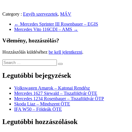
Category :
Egyéb szervezetek
,
MÁV
←
Mercedes Sprinter III Rosenbauer – EGIS
Mercedes Vito 116CDI – AMS
→
Vélemény, hozzászólás?
Hozzászólás küldéséhez
be kell jelentkezni
.
Legutóbbi bejegyzések
Volkswagen Amarok – Katonai Rendész
Mercedes 1627 Siewald – Tiszaföldvár ÖTE
Mercedes 1234 Rosenbauer – Tiszaföldvár ÖTP
Skoda Liaz – Mindszent ÖTE
IFA W50 – Földeák ÖTE
Legutóbbi hozzászólások