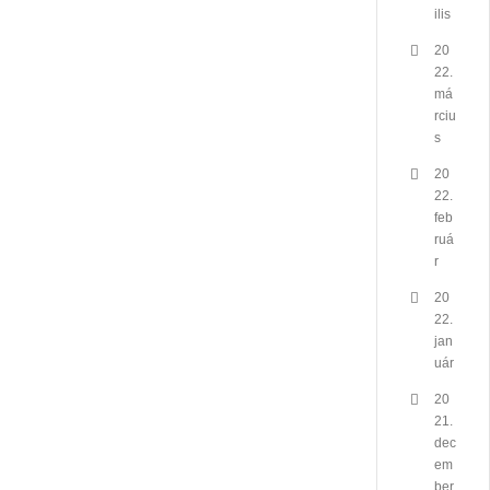
ilis
20
22.
má
rciu
s
20
22.
feb
ruá
r
20
22.
jan
uár
20
21.
dec
em
ber