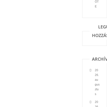
ÖT
E
LEG
HOZZÁ
ARCHÍ
20
26.
au
gus
ztu
s
20
26.