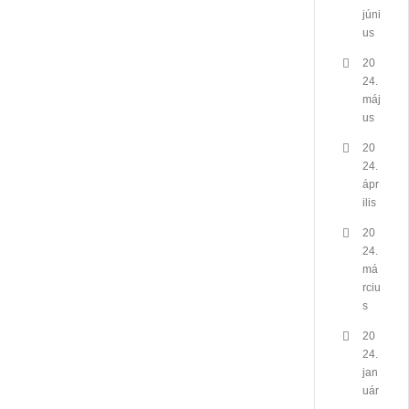
júni
us
20
24.
máj
us
20
24.
ápr
ilis
20
24.
má
rciu
s
20
24.
jan
uár