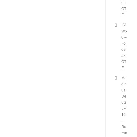
ent
ÖT
E
IFA
W5
0 –
Föl
de
ák
ÖT
E
Ma
gir
us
De
utz
LF
16
–
Ru
zsa