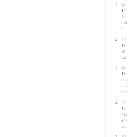
20
19.
feb
ruá
r
20
19.
jan
uár
20
18.
dec
em
ber
20
18.
nov
em
ber
20