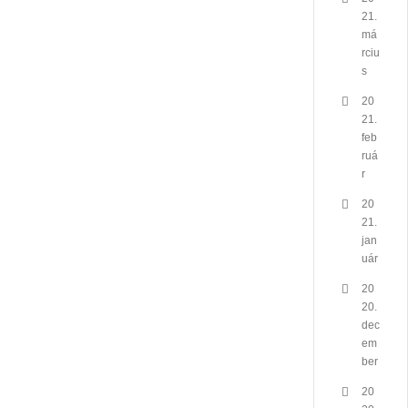
21.
má
rciu
s
20
21.
feb
ruá
r
20
21.
jan
uár
20
20.
dec
em
ber
20