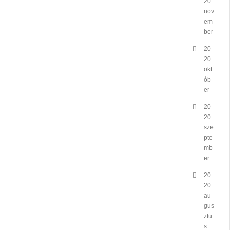
20.
nov
em
ber
20
20.
okt
ób
er
20
20.
sze
pte
mb
er
20
20.
au
gus
ztu
s