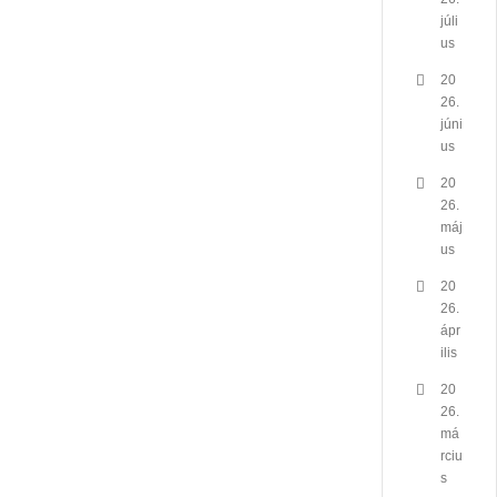
júli
us
20
26.
júni
us
20
26.
máj
us
20
26.
ápr
ilis
20
26.
má
rciu
s