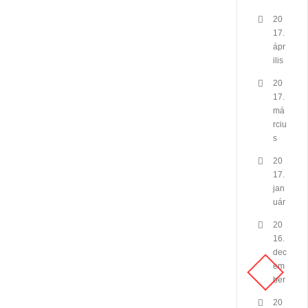
20
17.
ápr
ilis
20
17.
má
rciu
s
20
17.
jan
uár
20
16.
dec
em
ber
20