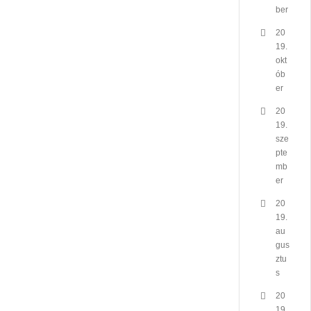
ber
20
19.
okt
ób
er
20
19.
sze
pte
mb
er
20
19.
au
gus
ztu
s
20
19.