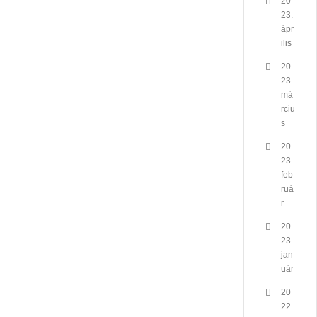
20
23.
ápr
ilis
20
23.
má
rciu
s
20
23.
feb
ruá
r
20
23.
jan
uár
20
22.