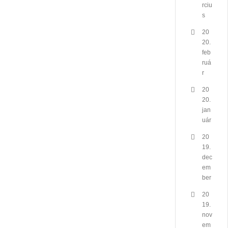
rciu
s
20
20.
feb
ruá
r
20
20.
jan
uár
20
19.
dec
em
ber
20
19.
nov
em