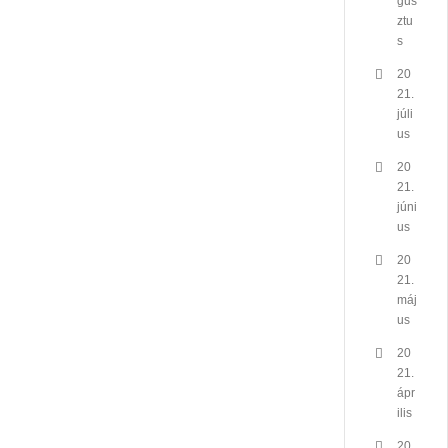
gus
ztu
s
20
21.
júli
us
20
21.
júni
us
20
21.
máj
us
20
21.
ápr
ilis
20