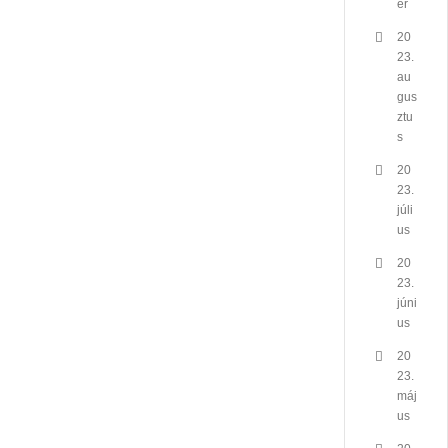
er
20
23.
au
gus
ztu
s
20
23.
júli
us
20
23.
júni
us
20
23.
máj
us