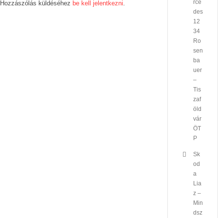
rce
Hozzászólás küldéséhez
be kell jelentkezni
.
des
12
34
Ro
sen
ba
uer
–
Tis
zaf
öld
vár
ÖT
P
Sk
od
a
Lia
z –
Min
dsz