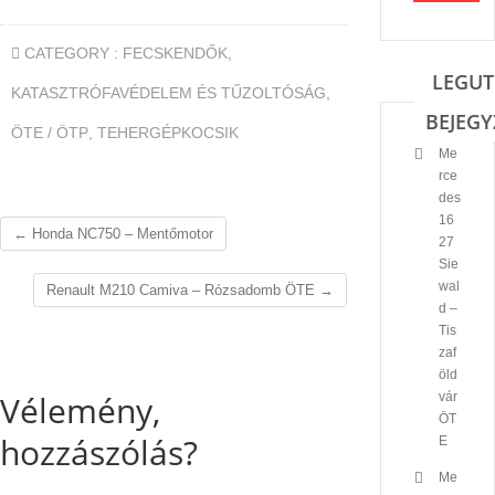
CATEGORY :
FECSKENDŐK
,
LEGUT
KATASZTRÓFAVÉDELEM ÉS TŰZOLTÓSÁG
,
BEJEGY
ÖTE / ÖTP
,
TEHERGÉPKOCSIK
Me
rce
des
16
←
Honda NC750 – Mentőmotor
27
Sie
wal
Renault M210 Camiva – Rózsadomb ÖTE
→
d –
Tis
zaf
öld
Vélemény,
vár
ÖT
hozzászólás?
E
Me