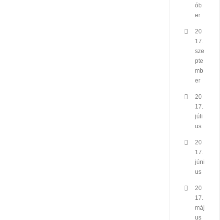
ób
er
20
17.
sze
pte
mb
er
20
17.
júli
us
20
17.
júni
us
20
17.
máj
us