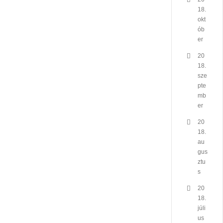
18.
okt
ób
er
20
18.
sze
pte
mb
er
20
18.
au
gus
ztu
s
20
18.
júli
us