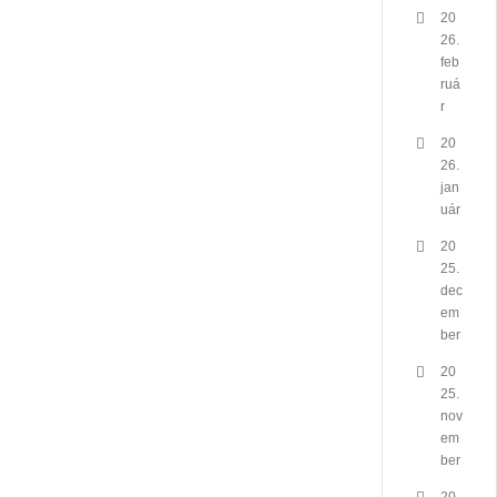
20
26.
feb
ruá
r
20
26.
jan
uár
20
25.
dec
em
ber
20
25.
nov
em
ber