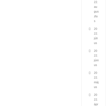
22.
au
gus
ztu
s
20
22.
júli
us
20
22.
júni
us
20
22.
máj
us
20
22.
ápr