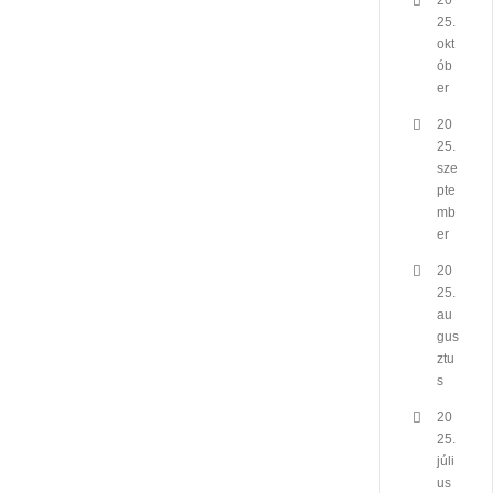
20
25.
okt
ób
er
20
25.
sze
pte
mb
er
20
25.
au
gus
ztu
s
20
25.
júli
us