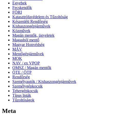
Egyebek
Fecskendők
FÖRI
Katasztrófavédelem és Tűzoltóság
Készenléti Rendőrség
Kishaszongépjárművek
Közművek
Magán mentők, ügyeletek
Magasból mentő
Magyar Honvédség
MÁV
Mentőgépjárművek
MOK
NAV / ex VPOP
OMSZ / Magán mentők
ÖTE / ÖTP
Rendőrség
Személyautók / Kishaszongépjárművek
Személygépkocsik
Tehergépkocsik
Típus listák
Tűzoltóságok
Meta