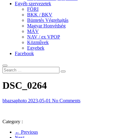
Egyéb szervezetek
FÖRI
BKK / BKV
Büntetés Végrehajtás
Magyar Honvédség
MÁV
NAV / ex VPOP
Közművek
Egyebek
Facebook
DSC_0264
bbazsaphoto
2023-05-01
No Comments
Category :
← Previous
Next →