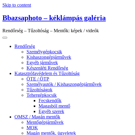
Skip to content
Bbazsaphoto – kéklámpás galéria
Rendőrség – Tűzoltóság – Mentők: képek / videók
Rendőrség
Személygépkocsik
Kishaszongépjárművek
Egyéb járművek
Készenléti Rendőrség
Katasztrófavédelem és Tűzoltóság
ÖTE / ÖTP
Személyautók / Kishaszongépjárművek
Tűzoltóságok
Tehergépkocsik
Fecskendők
Magasból mentő
Egyéb szerek
OMSZ / Magán mentők
Mentőgépjárművek
MOK
Magán mentők, ügyeletek