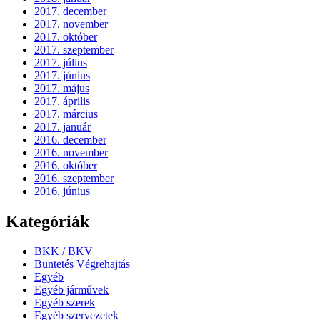
2017. december
2017. november
2017. október
2017. szeptember
2017. július
2017. június
2017. május
2017. április
2017. március
2017. január
2016. december
2016. november
2016. október
2016. szeptember
2016. június
Kategóriák
BKK / BKV
Büntetés Végrehajtás
Egyéb
Egyéb járművek
Egyéb szerek
Egyéb szervezetek