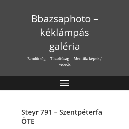
Skip
to
Bbazsaphoto –
content
kéklámpás
galéria
Rendőrség – Tűzoltóság – Mentők: képek /
videók
Steyr 791 – Szentpéterfa
ÖTE