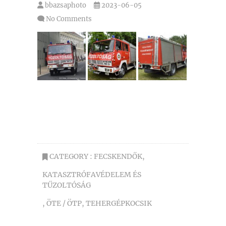
bbazsaphoto
2023-06-05
No Comments
CATEGORY :
FECSKENDŐK
,
KATASZTRÓFAVÉDELEM ÉS
TŰZOLTÓSÁG
,
ÖTE / ÖTP
,
TEHERGÉPKOCSIK