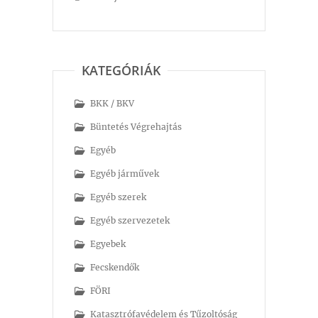
KATEGÓRIÁK
BKK / BKV
Büntetés Végrehajtás
Egyéb
Egyéb járművek
Egyéb szerek
Egyéb szervezetek
Egyebek
Fecskendők
FÖRI
Katasztrófavédelem és Tűzoltóság