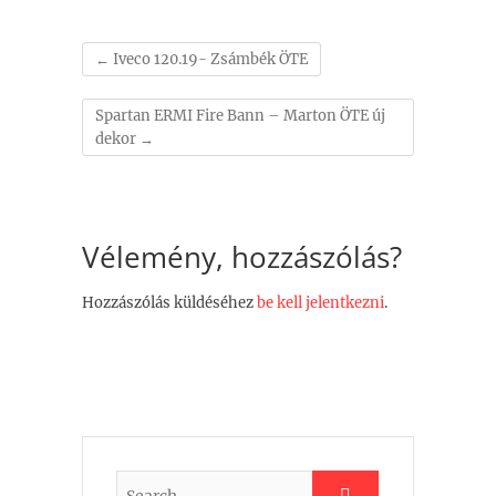
←
Iveco 120.19- Zsámbék ÖTE
Spartan ERMI Fire Bann – Marton ÖTE új
dekor
→
Vélemény, hozzászólás?
Hozzászólás küldéséhez
be kell jelentkezni
.