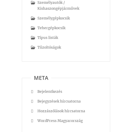
Személyautók /
Kishaszongépjárművek
Személygépkocsik
Tehergépkocsik
Típus listák
Tűzoltóságok
META
Bejelentkezés
Bejegyzések hírcsatorna
Hozzászólások hírcsatorna
WordPress Magyarország