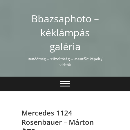
Skip
to
Bbazsaphoto –
content
kéklámpás
galéria
Rendőrség – Tűzoltóság – Mentők: képek /
videók
Mercedes 1124
Rosenbauer – Márton