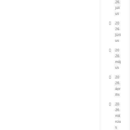
26.
júli
us
20
26.
júni
us
20
26.
máj
us
20
26.
ápr
ilis
20
26.
má
rciu
s