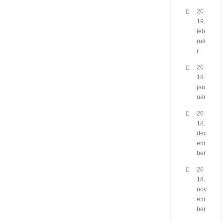
20
19.
feb
ruá
r
20
19.
jan
uár
20
18.
dec
em
ber
20
18.
nov
em
ber