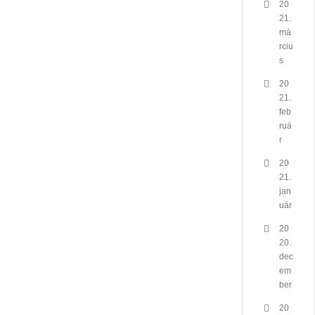
20
21.
má
rciu
s
20
21.
feb
ruá
r
20
21.
jan
uár
20
20.
dec
em
ber
20