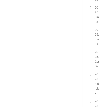
20
25.
júni
us
20
25.
máj
us
20
25.
ápr
ilis
20
25.
má
rciu
s
20
25.