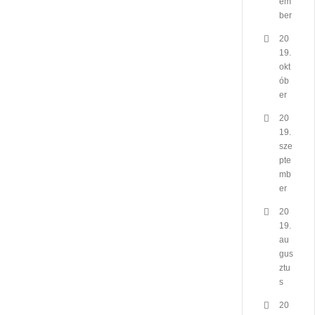
em
ber
20
19.
okt
ób
er
20
19.
sze
pte
mb
er
20
19.
au
gus
ztu
s
20