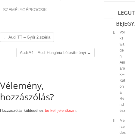
SZEMÉLYGÉPKOCSIK
LEGUT
BEJEGY
Vol
←
Audi TT – Győr 2.széria
ks
wa
ge
Audi A4 – Audi Hungária Létesítményi
→
n
Am
aro
k –
Kat
Vélemény,
on
ai
hozzászólás?
Re
nd
Hozzászólás küldéséhez
be kell jelentkezni
.
ész
Me
rce
des