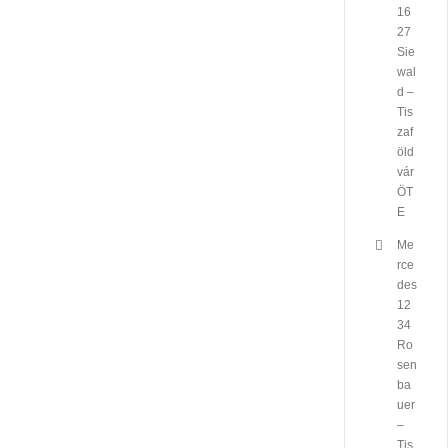
16
27
Sie
wal
d –
Tis
zaf
öld
vár
ÖT
E
Me
rce
des
12
34
Ro
sen
ba
uer
–
Tis