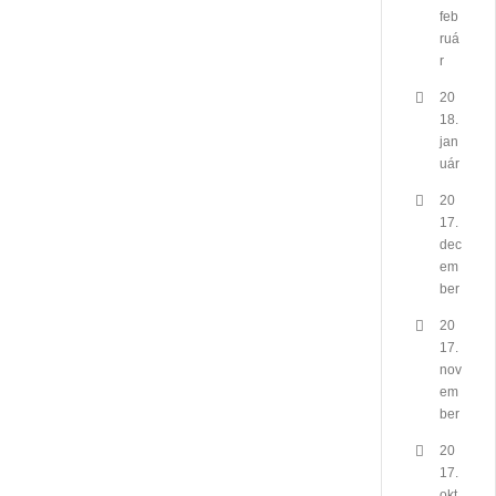
feb
ruá
r
20
18.
jan
uár
20
17.
dec
em
ber
20
17.
nov
em
ber
20
17.
okt