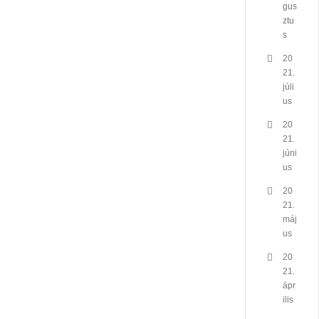
gus
ztu
s
20
21.
júli
us
20
21.
júni
us
20
21.
máj
us
20
21.
ápr
ilis