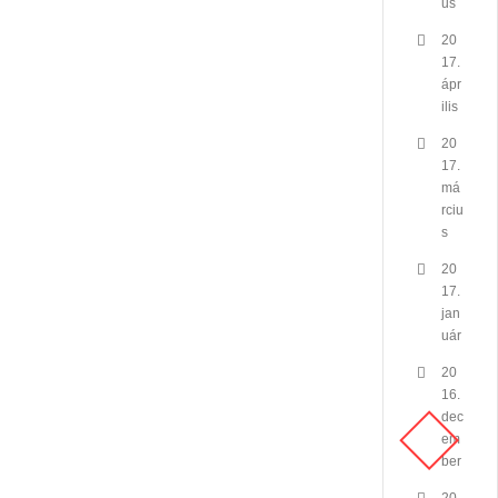
us
20
17.
ápr
ilis
20
17.
má
rciu
s
20
17.
jan
uár
20
16.
dec
em
ber