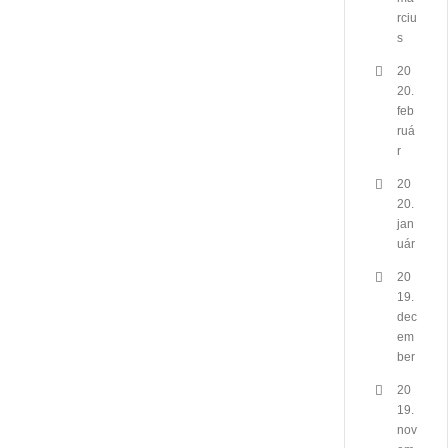
rciu
s
20
20.
feb
ruá
r
20
20.
jan
uár
20
19.
dec
em
ber
20
19.
nov