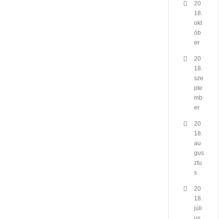
20
18.
okt
ób
er
20
18.
sze
pte
mb
er
20
18.
au
gus
ztu
s
20
18.
júli
us