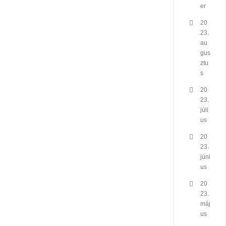
er
20
23.
au
gus
ztu
s
20
23.
júli
us
20
23.
júni
us
20
23.
máj
us