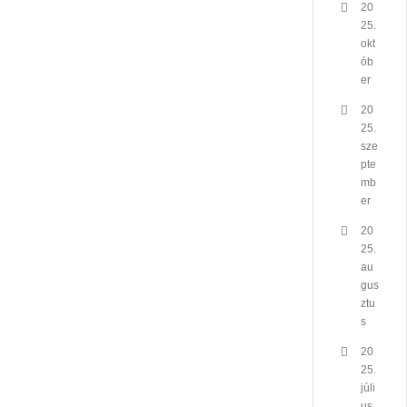
20
25.
okt
ób
er
20
25.
sze
pte
mb
er
20
25.
au
gus
ztu
s
20
25.
júli
us