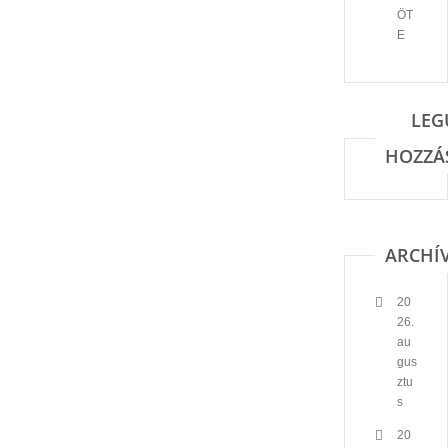
ÖT
E
LEG
HOZZÁ
ARCHÍ
20
26.
au
gus
ztu
s
20