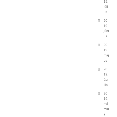
19.
júli
us
20
19.
júni
us
20
19.
máj
us
20
19.
ápr
ilis
20
19.
má
rciu
s