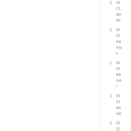
20
23.
ápr
ilis
20
23.
má
rciu
s
20
23.
feb
ruá
r
20
23.
jan
uár
20
22.