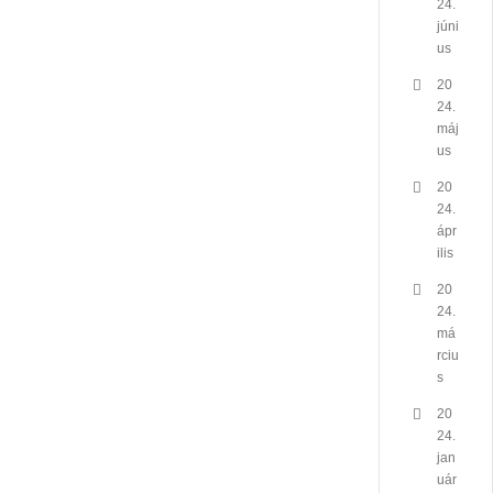
24.
júni
us
20
24.
máj
us
20
24.
ápr
ilis
20
24.
má
rciu
s
20
24.
jan
uár