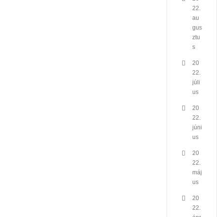
22.
au
gus
ztu
s
20
22.
júli
us
20
22.
júni
us
20
22.
máj
us
20
22.