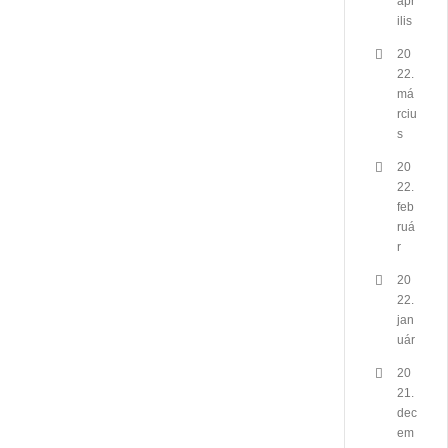
ápr
ilis
20
22.
má
rciu
s
20
22.
feb
ruá
r
20
22.
jan
uár
20
21.
dec
em