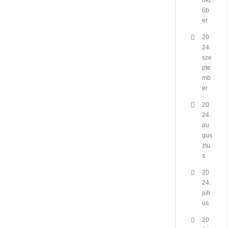
okt
ób
er
20
24.
sze
pte
mb
er
20
24.
au
gus
ztu
s
20
24.
júli
us
20