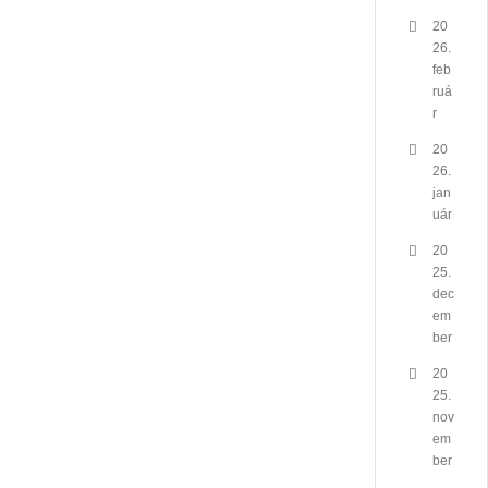
20
26.
feb
ruá
r
20
26.
jan
uár
20
25.
dec
em
ber
20
25.
nov
em
ber