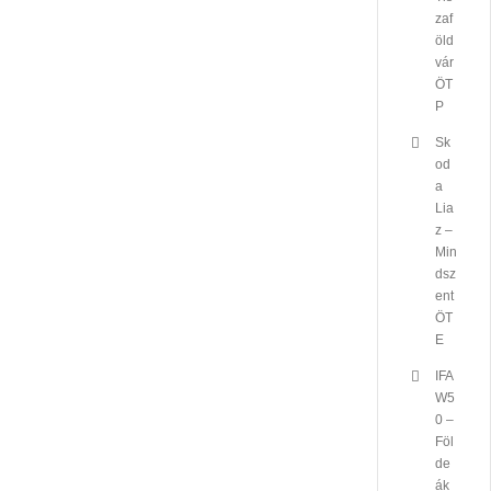
zaf
öld
vár
ÖT
P
Sk
od
a
Lia
z –
Min
dsz
ent
ÖT
E
IFA
W5
0 –
Föl
de
ák