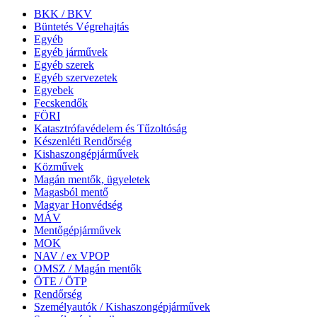
BKK / BKV
Büntetés Végrehajtás
Egyéb
Egyéb járművek
Egyéb szerek
Egyéb szervezetek
Egyebek
Fecskendők
FÖRI
Katasztrófavédelem és Tűzoltóság
Készenléti Rendőrség
Kishaszongépjárművek
Közművek
Magán mentők, ügyeletek
Magasból mentő
Magyar Honvédség
MÁV
Mentőgépjárművek
MOK
NAV / ex VPOP
OMSZ / Magán mentők
ÖTE / ÖTP
Rendőrség
Személyautók / Kishaszongépjárművek