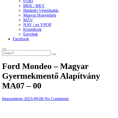
FÖRI
BKK / BKV
Büntetés Végrehajtás
Magyar Honvédség
MÁV
NAV / ex VPOP
Közművek
Egyebek
Facebook
Ford Mondeo – Magyar
Gyermekmentő Alapítvány
MA07 – 00
bbazsaphoto
2023-09-08
No Comments