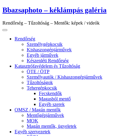
Skip
Bbazsaphoto – kéklámpás galéria
to
content
Rendőrség – Tűzoltóság – Mentők: képek / videók
Rendőrség
Személygépkocsik
Kishaszongépjárművek
Egyéb járművek
Készenléti Rendőrség
Katasztrófavédelem és Tűzoltóság
ÖTE / ÖTP
Személyautók / Kishaszongépjárművek
Tűzoltóságok
Tehergépkocsik
Fecskendők
Magasból mentő
Egyéb szerek
OMSZ / Magán mentők
Mentőgépjárművek
MOK
Magán mentők, ügyeletek
Egyéb szervezetek