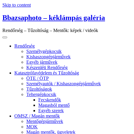
Skip to content
Bbazsaphoto – kéklámpás galéria
Rendőrség – Tűzoltóság – Mentők: képek / videók
Rendőrség
Személygépkocsik
Kishaszongépjárművek
Egyéb járművek
Készenléti Rendőrség
Katasztrófavédelem és Tűzoltóság
ÖTE / ÖTP
Személyautók / Kishaszongépjárművek
Tűzoltóságok
Tehergépkocsik
Fecskendők
Magasból mentő
Egyéb szerek
OMSZ / Magán mentők
Mentőgépjárművek
MOK
Magán mentők, ügyeletek