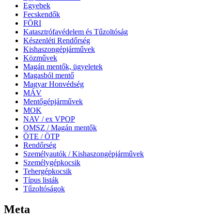
Egyebek
Fecskendők
FÖRI
Katasztrófavédelem és Tűzoltóság
Készenléti Rendőrség
Kishaszongépjárművek
Közművek
Magán mentők, ügyeletek
Magasból mentő
Magyar Honvédség
MÁV
Mentőgépjárművek
MOK
NAV / ex VPOP
OMSZ / Magán mentők
ÖTE / ÖTP
Rendőrség
Személyautók / Kishaszongépjárművek
Személygépkocsik
Tehergépkocsik
Típus listák
Tűzoltóságok
Meta