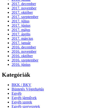
2017. december
2017. november
2017. október
2017. szeptember
2017. július
2017. június
2017. május
2017. április
2017. március
2017. január
2016. december
2016. november
2016. október
2016. szeptember
2016. június
Kategóriák
BKK / BKV
Büntetés Végrehajtás
Egyéb
Egyéb járművek
Egyéb szerek
Egyéb szervezetek