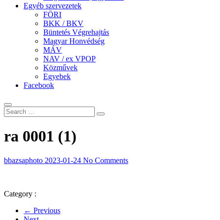
Egyéb szervezetek
FÖRI
BKK / BKV
Büntetés Végrehajtás
Magyar Honvédség
MÁV
NAV / ex VPOP
Közművek
Egyebek
Facebook
ra 0001 (1)
bbazsaphoto
2023-01-24
No Comments
Category :
← Previous
Next →