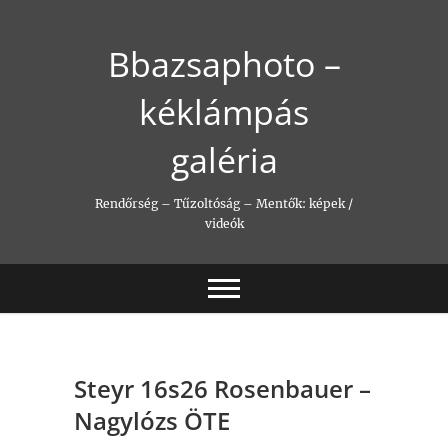
Skip
to
Bbazsaphoto –
content
kéklámpás
galéria
Rendőrség – Tűzoltóság – Mentők: képek /
videók
Steyr 16s26 Rosenbauer –
Nagylózs ÖTE