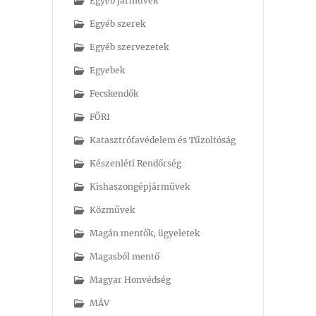
Egyéb járművek
Egyéb szerek
Egyéb szervezetek
Egyebek
Fecskendők
FÖRI
Katasztrófavédelem és Tűzoltóság
Készenléti Rendőrség
Kishaszongépjárművek
Közművek
Magán mentők, ügyeletek
Magasból mentő
Magyar Honvédség
MÁV