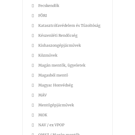
Fecskendők
FÖRI
Katasztrófavédelem és Tűzoltóság
Készenléti Rendőrség
Kishaszongépjárművek
Közművek
Magán mentők, ügyeletek
Magasból mentő
Magyar Honvédség
MÁV
Mentőgépjárművek
MOK
NAV / ex VPOP
OMSZ / Magán mentők