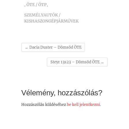
,
ÖTE / ÖTP
,
SZEMÉLYAUTÓK /
KISHASZONGÉPJÁRMŰVEK
←
Dacia Duster – Dömsöd ÖTE
Steyr 13s23 – Dömsöd ÖTE
→
Vélemény, hozzászólás?
Hozzászólás küldéséhez
be kell jelentkezni
.