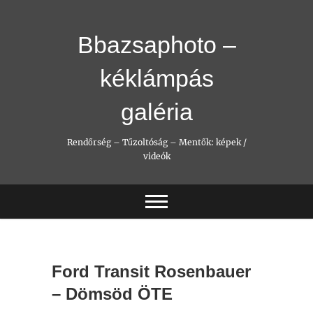
Skip
to
content
Bbazsaphoto –
kéklámpás
galéria
Rendőrség – Tűzoltóság – Mentők: képek /
videók
Ford Transit Rosenbauer
– Dömsöd ÖTE