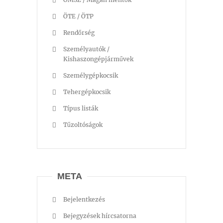
ÖTE / ÖTP
Rendőrség
Személyautók /
Kishaszongépjárművek
Személygépkocsik
Tehergépkocsik
Típus listák
Tűzoltóságok
META
Bejelentkezés
Bejegyzések hírcsatorna