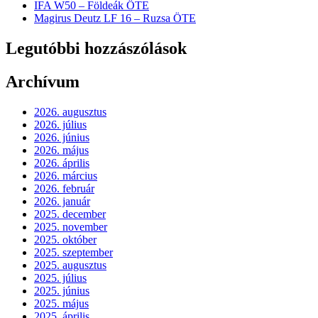
IFA W50 – Földeák ÖTE
Magirus Deutz LF 16 – Ruzsa ÖTE
Legutóbbi hozzászólások
Archívum
2026. augusztus
2026. július
2026. június
2026. május
2026. április
2026. március
2026. február
2026. január
2025. december
2025. november
2025. október
2025. szeptember
2025. augusztus
2025. július
2025. június
2025. május
2025. április