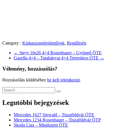
Category :
Kishaszongépjárművek
,
Rendőrség
←
Steyr 16s26 4×4 Rosenbauer – Gyömrő ÖTE
Gazella 4×4 – Tatabányai 4×4 Terepjáros ÖTE
→
Vélemény, hozzászólás?
Hozzászólás küldéséhez
be kell jelentkezni
.
Legutóbbi bejegyzések
Mercedes 1627 Siewald – Tiszaföldvár ÖTE
Mercedes 1234 Rosenbauer – Tiszaföldvár ÖTP
Skoda Liaz – Mindszent ÖTE