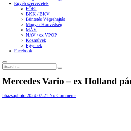
Egyéb szervezetek
FÖRI
BKK / BKV
Büntetés Végrehajtás
Magyar Honvédség
MÁV
NAV / ex VPOP
Közművek
Egyebek
Facebook
Mercedes Vario – ex Holland pá
bbazsaphoto
2024-07-21
No Comments