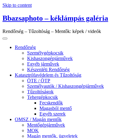
Skip to content
Bbazsaphoto – kéklámpás galéria
Rendőrség – Tűzoltóság – Mentők: képek / videók
Rendőrség
Személygépkocsik
Kishaszongépjárművek
Egyéb járművek
Készenléti Rendőrség
Katasztrófavédelem és Tűzoltóság
ÖTE / ÖTP
Személyautók / Kishaszongépjárművek
Tűzoltóságok
Tehergépkocsik
Fecskendők
Magasból mentő
Egyéb szerek
OMSZ / Magán mentők
Mentőgépjárművek
MOK
Magán mentők, ügyeletek