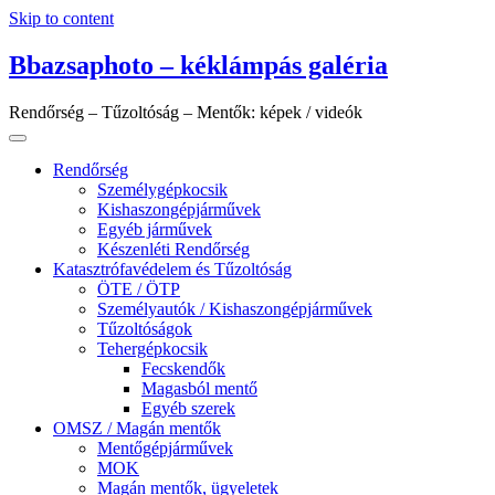
Skip to content
Bbazsaphoto – kéklámpás galéria
Rendőrség – Tűzoltóság – Mentők: képek / videók
Rendőrség
Személygépkocsik
Kishaszongépjárművek
Egyéb járművek
Készenléti Rendőrség
Katasztrófavédelem és Tűzoltóság
ÖTE / ÖTP
Személyautók / Kishaszongépjárművek
Tűzoltóságok
Tehergépkocsik
Fecskendők
Magasból mentő
Egyéb szerek
OMSZ / Magán mentők
Mentőgépjárművek
MOK
Magán mentők, ügyeletek