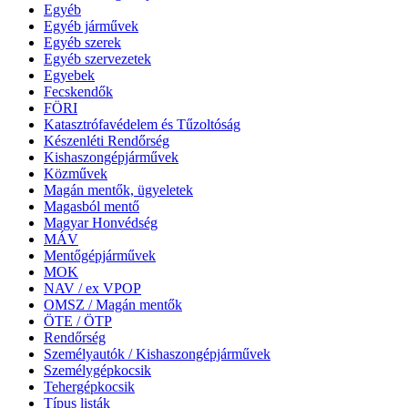
Egyéb
Egyéb járművek
Egyéb szerek
Egyéb szervezetek
Egyebek
Fecskendők
FÖRI
Katasztrófavédelem és Tűzoltóság
Készenléti Rendőrség
Kishaszongépjárművek
Közművek
Magán mentők, ügyeletek
Magasból mentő
Magyar Honvédség
MÁV
Mentőgépjárművek
MOK
NAV / ex VPOP
OMSZ / Magán mentők
ÖTE / ÖTP
Rendőrség
Személyautók / Kishaszongépjárművek
Személygépkocsik
Tehergépkocsik
Típus listák