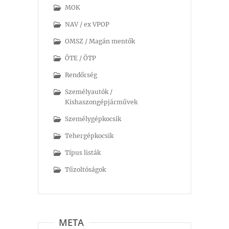
MOK
NAV / ex VPOP
OMSZ / Magán mentők
ÖTE / ÖTP
Rendőrség
Személyautók /
Kishaszongépjárművek
Személygépkocsik
Tehergépkocsik
Típus listák
Tűzoltóságok
META