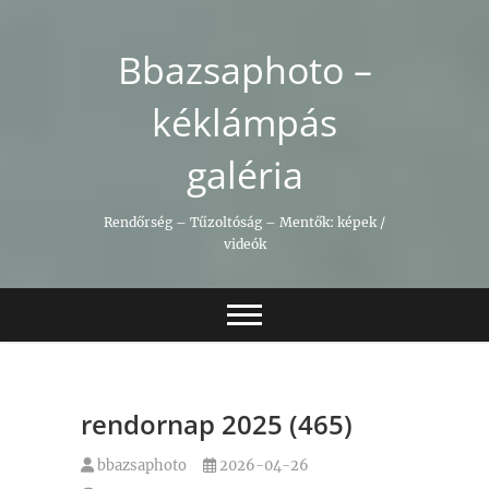
Skip
to
Bbazsaphoto –
content
kéklámpás
galéria
Rendőrség – Tűzoltóság – Mentők: képek /
videók
rendornap 2025 (465)
bbazsaphoto
2026-04-26