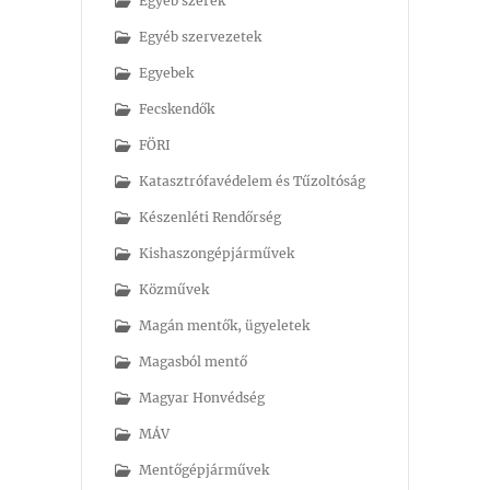
Egyéb szerek
Egyéb szervezetek
Egyebek
Fecskendők
FÖRI
Katasztrófavédelem és Tűzoltóság
Készenléti Rendőrség
Kishaszongépjárművek
Közművek
Magán mentők, ügyeletek
Magasból mentő
Magyar Honvédség
MÁV
Mentőgépjárművek