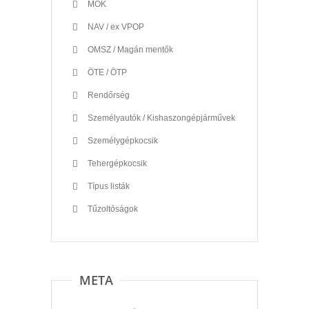
MOK
NAV / ex VPOP
OMSZ / Magán mentők
ÖTE / ÖTP
Rendőrség
Személyautók / Kishaszongépjárművek
Személygépkocsik
Tehergépkocsik
Típus listák
Tűzoltóságok
META