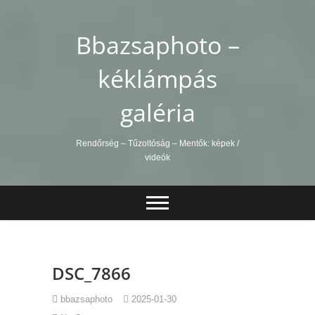
Skip
to
Bbazsaphoto –
content
kéklámpás
galéria
Rendőrség – Tűzoltóság – Mentők: képek /
videók
DSC_7866
bbazsaphoto
2025-01-30