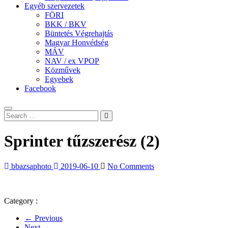
Egyéb szervezetek
FÖRI
BKK / BKV
Büntetés Végrehajtás
Magyar Honvédség
MÁV
NAV / ex VPOP
Közművek
Egyebek
Facebook
Sprinter tűzszerész (2)
bbazsaphoto
2019-06-10
No Comments
Category :
← Previous
Next →