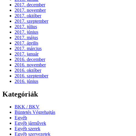
2017. december
2017. november
2017. október
2017. szeptember
2017. július
2017. június
2017. május
2017. április
2017. március
2017. január
2016. december
2016. november
2016. október
2016. szeptember
2016. június
Kategóriák
BKK / BKV
Büntetés Végrehajtás
Egyéb
Egyéb járművek
Egyéb szerek
Egyéb szervezetek