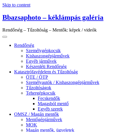
Skip to content
Bbazsaphoto – kéklámpás galéria
Rendőrség – Tűzoltóság – Mentők: képek / videók
Rendőrség
Személygépkocsik
Kishaszongépjárművek
Egyéb járművek
Készenléti Rendőrség
Katasztrófavédelem és Tűzoltóság
ÖTE / ÖTP
Személyautók / Kishaszongépjárművek
Tűzoltóságok
Tehergépkocsik
Fecskendők
Magasból mentő
Egyéb szerek
OMSZ / Magán mentők
Mentőgépjárművek
MOK
Magán mentők, ügyeletek