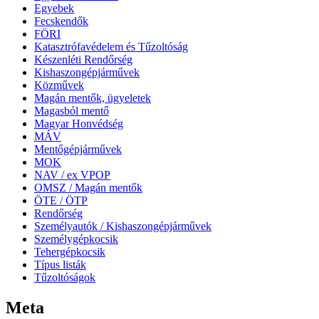
Egyebek
Fecskendők
FÖRI
Katasztrófavédelem és Tűzoltóság
Készenléti Rendőrség
Kishaszongépjárművek
Közművek
Magán mentők, ügyeletek
Magasból mentő
Magyar Honvédség
MÁV
Mentőgépjárművek
MOK
NAV / ex VPOP
OMSZ / Magán mentők
ÖTE / ÖTP
Rendőrség
Személyautók / Kishaszongépjárművek
Személygépkocsik
Tehergépkocsik
Típus listák
Tűzoltóságok
Meta