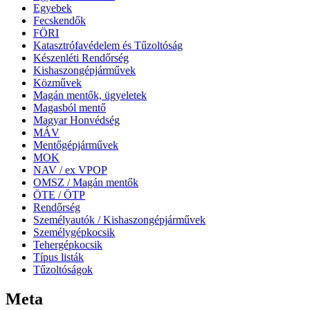
Egyebek
Fecskendők
FÖRI
Katasztrófavédelem és Tűzoltóság
Készenléti Rendőrség
Kishaszongépjárművek
Közművek
Magán mentők, ügyeletek
Magasból mentő
Magyar Honvédség
MÁV
Mentőgépjárművek
MOK
NAV / ex VPOP
OMSZ / Magán mentők
ÖTE / ÖTP
Rendőrség
Személyautók / Kishaszongépjárművek
Személygépkocsik
Tehergépkocsik
Típus listák
Tűzoltóságok
Meta