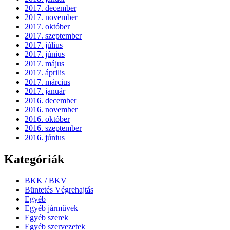
2017. december
2017. november
2017. október
2017. szeptember
2017. július
2017. június
2017. május
2017. április
2017. március
2017. január
2016. december
2016. november
2016. október
2016. szeptember
2016. június
Kategóriák
BKK / BKV
Büntetés Végrehajtás
Egyéb
Egyéb járművek
Egyéb szerek
Egyéb szervezetek