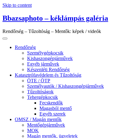
Skip to content
Bbazsaphoto – kéklámpás galéria
Rendőrség – Tűzoltóság – Mentők: képek / videók
Rendőrség
Személygépkocsik
Kishaszongépjárművek
Egyéb járművek
Készenléti Rendőrség
Katasztrófavédelem és Tűzoltóság
ÖTE / ÖTP
Személyautók / Kishaszongépjárművek
Tűzoltóságok
Tehergépkocsik
Fecskendők
Magasból mentő
Egyéb szerek
OMSZ / Magán mentők
Mentőgépjárművek
MOK
Magán mentők, ügyeletek