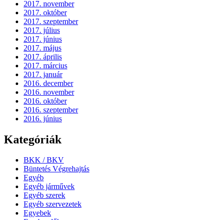
2017. november
2017. október
2017. szeptember
2017. július
2017. június
2017. május
2017. április
2017. március
2017. január
2016. december
2016. november
2016. október
2016. szeptember
2016. június
Kategóriák
BKK / BKV
Büntetés Végrehajtás
Egyéb
Egyéb járművek
Egyéb szerek
Egyéb szervezetek
Egyebek