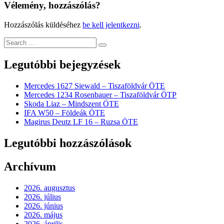
Vélemény, hozzászólás?
Hozzászólás küldéséhez
be kell jelentkezni
.
Legutóbbi bejegyzések
Mercedes 1627 Siewald – Tiszaföldvár ÖTE
Mercedes 1234 Rosenbauer – Tiszaföldvár ÖTP
Skoda Liaz – Mindszent ÖTE
IFA W50 – Földeák ÖTE
Magirus Deutz LF 16 – Ruzsa ÖTE
Legutóbbi hozzászólások
Archívum
2026. augusztus
2026. július
2026. június
2026. május
2026. április