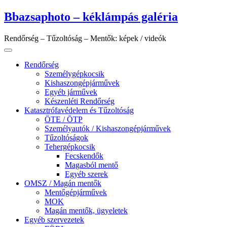
Skip
Bbazsaphoto – kéklámpás galéria
to
content
Rendőrség – Tűzoltóság – Mentők: képek / videók
Rendőrség
Személygépkocsik
Kishaszongépjárművek
Egyéb járművek
Készenléti Rendőrség
Katasztrófavédelem és Tűzoltóság
ÖTE / ÖTP
Személyautók / Kishaszongépjárművek
Tűzoltóságok
Tehergépkocsik
Fecskendők
Magasból mentő
Egyéb szerek
OMSZ / Magán mentők
Mentőgépjárművek
MOK
Magán mentők, ügyeletek
Egyéb szervezetek