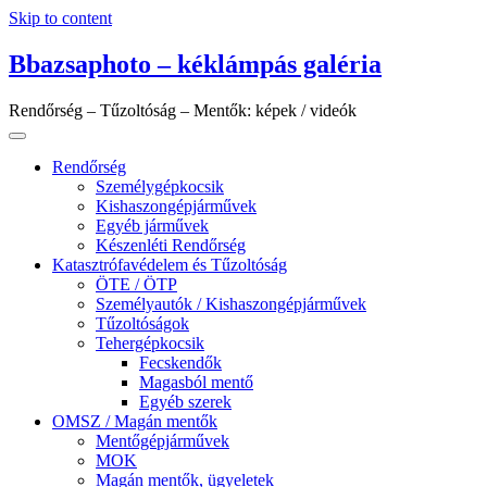
Skip to content
Bbazsaphoto – kéklámpás galéria
Rendőrség – Tűzoltóság – Mentők: képek / videók
Rendőrség
Személygépkocsik
Kishaszongépjárművek
Egyéb járművek
Készenléti Rendőrség
Katasztrófavédelem és Tűzoltóság
ÖTE / ÖTP
Személyautók / Kishaszongépjárművek
Tűzoltóságok
Tehergépkocsik
Fecskendők
Magasból mentő
Egyéb szerek
OMSZ / Magán mentők
Mentőgépjárművek
MOK
Magán mentők, ügyeletek