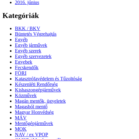
2016. június
Kategóriák
BKK / BKV
Büntetés Végrehajtás
Egyéb
Egyéb járművek
Egyéb szerek
Egyéb szervezetek
Egyebek
Fecskendők
FÖRI
Katasztrófavédelem és Tűzoltóság
Készenléti Rendőrség
Kishaszongépjárművek
Közművek
Magán mentők, ügyeletek
Magasból mentő
Magyar Honvédség
MÁV
Mentőgépjárművek
MOK
NAV / ex VPOP