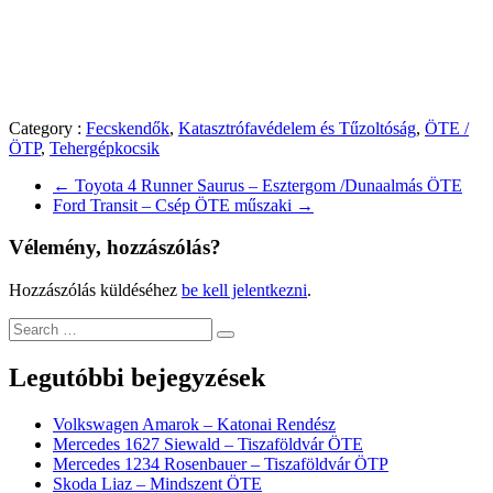
Category :
Fecskendők
,
Katasztrófavédelem és Tűzoltóság
,
ÖTE /
ÖTP
,
Tehergépkocsik
←
Toyota 4 Runner Saurus – Esztergom /Dunaalmás ÖTE
Ford Transit – Csép ÖTE műszaki
→
Vélemény, hozzászólás?
Hozzászólás küldéséhez
be kell jelentkezni
.
Legutóbbi bejegyzések
Volkswagen Amarok – Katonai Rendész
Mercedes 1627 Siewald – Tiszaföldvár ÖTE
Mercedes 1234 Rosenbauer – Tiszaföldvár ÖTP
Skoda Liaz – Mindszent ÖTE