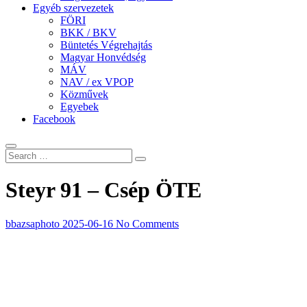
Egyéb szervezetek
FÖRI
BKK / BKV
Büntetés Végrehajtás
Magyar Honvédség
MÁV
NAV / ex VPOP
Közművek
Egyebek
Facebook
Steyr 91 – Csép ÖTE
bbazsaphoto
2025-06-16
No Comments