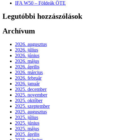
IFA W50 – Földeák ÖTE
Legutóbbi hozzászólások
Archívum
2026. augusztus
2026. július
2026. június
2026. május
2026. április
2026. március
2026. február
2026. január
2025. december
2025. november
2025. október
2025. szeptember
2025. augusztus
2025. július
2025. június
2025. május
2025. április
2025. március