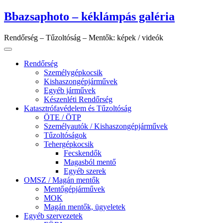
Skip
Bbazsaphoto – kéklámpás galéria
to
content
Rendőrség – Tűzoltóság – Mentők: képek / videók
Rendőrség
Személygépkocsik
Kishaszongépjárművek
Egyéb járművek
Készenléti Rendőrség
Katasztrófavédelem és Tűzoltóság
ÖTE / ÖTP
Személyautók / Kishaszongépjárművek
Tűzoltóságok
Tehergépkocsik
Fecskendők
Magasból mentő
Egyéb szerek
OMSZ / Magán mentők
Mentőgépjárművek
MOK
Magán mentők, ügyeletek
Egyéb szervezetek