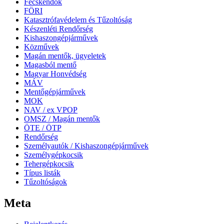
Fecskendők
FÖRI
Katasztrófavédelem és Tűzoltóság
Készenléti Rendőrség
Kishaszongépjárművek
Közművek
Magán mentők, ügyeletek
Magasból mentő
Magyar Honvédség
MÁV
Mentőgépjárművek
MOK
NAV / ex VPOP
OMSZ / Magán mentők
ÖTE / ÖTP
Rendőrség
Személyautók / Kishaszongépjárművek
Személygépkocsik
Tehergépkocsik
Típus listák
Tűzoltóságok
Meta