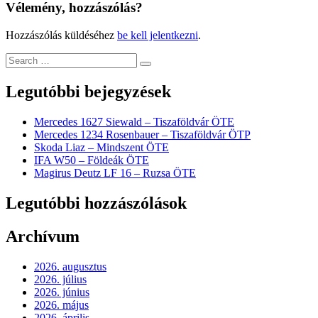
Vélemény, hozzászólás?
Hozzászólás küldéséhez
be kell jelentkezni
.
Legutóbbi bejegyzések
Mercedes 1627 Siewald – Tiszaföldvár ÖTE
Mercedes 1234 Rosenbauer – Tiszaföldvár ÖTP
Skoda Liaz – Mindszent ÖTE
IFA W50 – Földeák ÖTE
Magirus Deutz LF 16 – Ruzsa ÖTE
Legutóbbi hozzászólások
Archívum
2026. augusztus
2026. július
2026. június
2026. május
2026. április