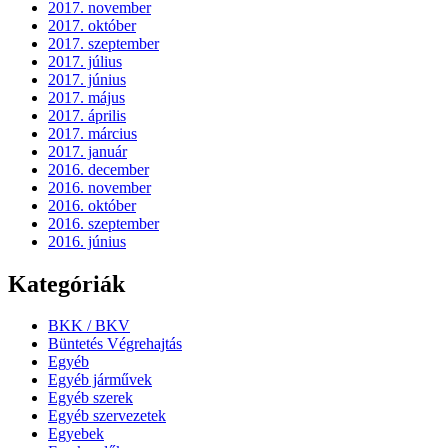
2017. november
2017. október
2017. szeptember
2017. július
2017. június
2017. május
2017. április
2017. március
2017. január
2016. december
2016. november
2016. október
2016. szeptember
2016. június
Kategóriák
BKK / BKV
Büntetés Végrehajtás
Egyéb
Egyéb járművek
Egyéb szerek
Egyéb szervezetek
Egyebek