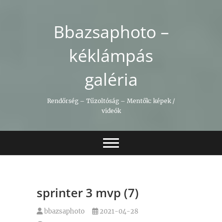
Skip
to
Bbazsaphoto –
content
kéklámpás
galéria
Rendőrség – Tűzoltóság – Mentők: képek /
videók
sprinter 3 mvp (7)
bbazsaphoto
2021-04-28