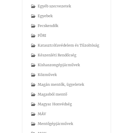
Egyéb szervezetek
Egyebek
Fecskendők
FÖRI
Katasztrófavédelem és Tűzoltóság
Készenléti Rendőrség
Kishaszongépjárművek
Közművek
Magán mentők, ügyeletek
Magasból mentő
Magyar Honvédség
MÁV
Mentőgépjárművek