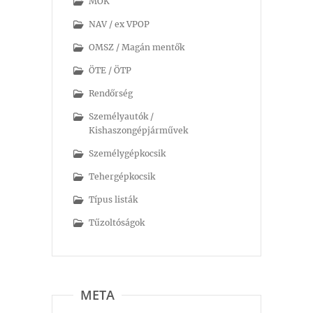
MOK
NAV / ex VPOP
OMSZ / Magán mentők
ÖTE / ÖTP
Rendőrség
Személyautók /
Kishaszongépjárművek
Személygépkocsik
Tehergépkocsik
Típus listák
Tűzoltóságok
META