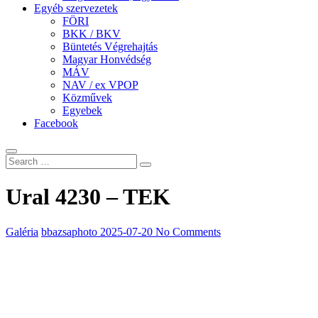
Egyéb szervezetek
FÖRI
BKK / BKV
Büntetés Végrehajtás
Magyar Honvédség
MÁV
NAV / ex VPOP
Közművek
Egyebek
Facebook
Ural 4230 – TEK
Galéria
bbazsaphoto
2025-07-20
No Comments