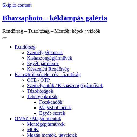
Skip to content
Bbazsaphoto – kéklámpás galéria
Rendőrség – Tűzoltóság – Mentők: képek / videók
Rendőrség
Személygépkocsik
Kishaszongépjárművek
Egyéb járművek
Készenléti Rendőrség
Katasztrófavédelem és Tűzoltóság
ÖTE / ÖTP
Személyautók / Kishaszongépjárművek
Tűzoltóságok
Tehergépkocsik
Fecskendők
Magasból mentő
Egyéb szerek
OMSZ / Magán mentők
Mentőgépjárművek
MOK
Magán mentők, ügyeletek